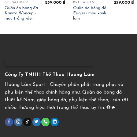
259.000
₫
259.000
₫
BST WONCUP
BST EAGLES
Quần áo bóng đá
Quần áo bóng đá
Kanito Woncup –
Eagles- màu xanh
màu trắng -đen
lam
Công Ty TNHH Thể Thao Hoàng Lâm
Hoàng Lâm Sport - Chuyên phân phối trang phục và
phụ kiện thể thao chính hãng như: Quần áo bóng đá
thiết kế Nam, giày bóng đá, phụ kiện thể thao,.. của rất
nhiều thương hiệu thời trang thể thao uy tín. ⚽️🔥