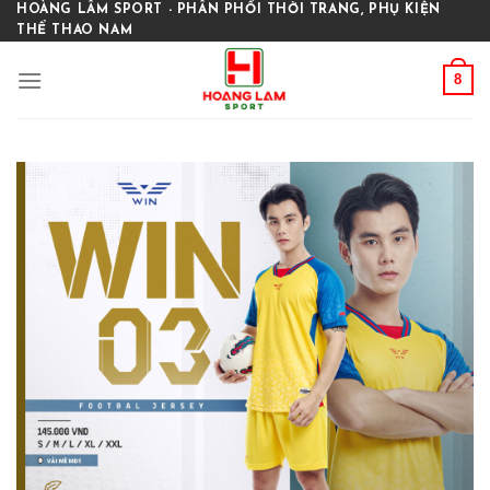
Skip
HOÀNG LÂM SPORT - PHÂN PHỐI THỜI TRANG, PHỤ KIỆN
THỂ THAO NAM
to
content
8