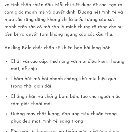
và tinh thần chiến đấu. Mỗi chi tiết được đề cao, tạo ra
cảm giác mạnh mẽ và quyết định. Đường nét tinh tế và
màu sắc sống động không chỉ là biểu tượng của sức
mạnh trên sân cỏ mà còn là minh chứng rõ ràng cho sự
bền bỉ và quyết tâm không ngừng của các cầu thủ.
Ankling Kola chắc chắn sẽ khiến bạn hài lòng bởi:
Chất vải cao cấp, thích ứng với mọi điều kiện, thoáng
mát, dễ chịu
Thấm hút mồ hôi nhanh chóng, khử mùi hiệu quả
trong thời gian dài
Chống nhăn và chống bám bẩn, tạo cho người mặc
cảm giác thoải mái
Đường may chất lượng, đáp ứng tiêu chuẩn trang
phục đẹp mắt, tinh tế, sang trọng
Bền màu, ít bong tróc và thấm nước nhờ ứng dụng