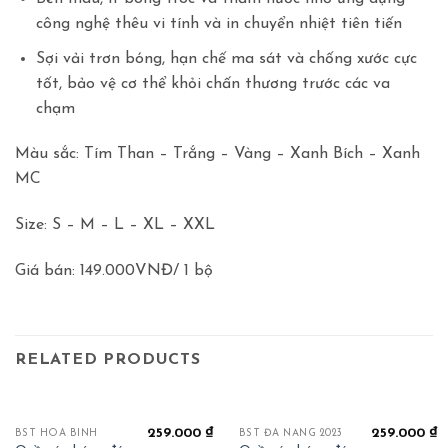
công nghệ thêu vi tính và in chuyển nhiệt tiên tiến
Sợi vải trơn bóng, hạn chế ma sát và chống xước cực
tốt, bảo vệ cơ thể khỏi chấn thương trước các va
chạm
Màu sắc: Tím Than – Trắng – Vàng – Xanh Bích – Xanh
MC
Size: S – M – L – XL – XXL
Giá bán: 149.000VNĐ/ 1 bộ
RELATED PRODUCTS
259.000
₫
259.000
₫
BST HOÀ BÌNH
BST ĐÀ NẴNG 2023