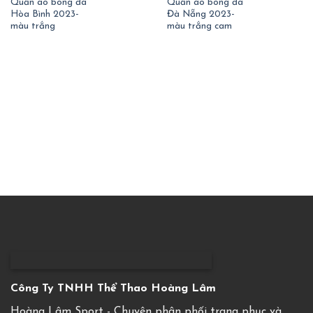
Quần áo bóng đá
Quần áo bóng đá
Hòa Bình 2023-
Đà Nẵng 2023-
màu trắng
màu trắng cam
Công Ty TNHH Thể Thao Hoàng Lâm
Hoàng Lâm Sport - Chuyên phân phối trang phục và