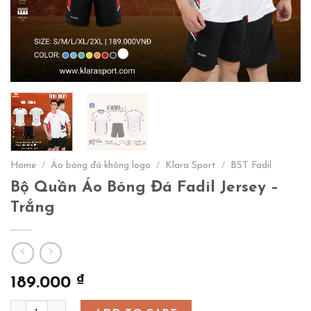
Home
/
Áo bóng đá không logo
/
Klara Sport
/
BST Fadil
Bộ Quần Áo Bóng Đá Fadil Jersey –
Trắng
₫
189.000
Bộ Quần Áo Bóng Đá Fadil Jersey – Trắng quantity