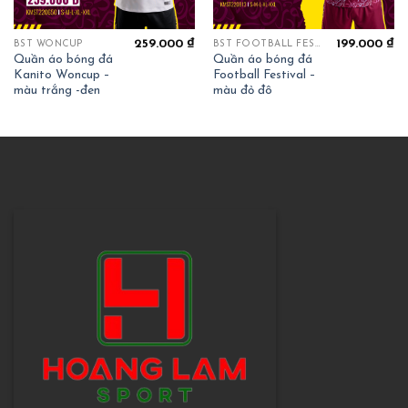
259.000
₫
199.000
₫
BST WONCUP
BST FOOTBALL FESTIVAL
Quần áo bóng đá
Quần áo bóng đá
Kanito Woncup –
Football Festival –
màu trắng -đen
màu đỏ đô