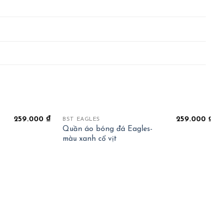
+
259.000
₫
259.000
₫
BST EAGLES
Quần áo bóng đá Eagles-
màu xanh cổ vịt