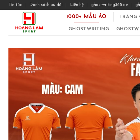
Skip
Tin tức
Danh sách ưu đãi
Liên hệ
ghostwriting365.de
gh
to
1000+ MẪU ÁO
TRANG 
content
GHOSTWRITING
GHOSTWR