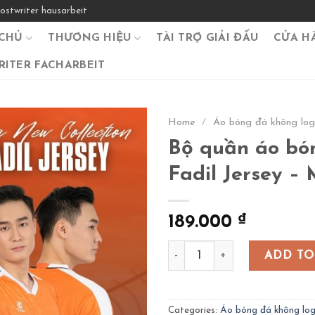
ostwriter hausarbeit
CHỦ
THƯƠNG HIỆU
TÀI TRỢ GIẢI ĐẤU
CỬA H
ITER FACHARBEIT
Home
/
Áo bóng đá không lo
Bộ quần áo bón
Fadil Jersey 
189.000
₫
Bộ quần áo bóng đá thiết k
ADD TO
Categories:
Áo bóng đá không lo