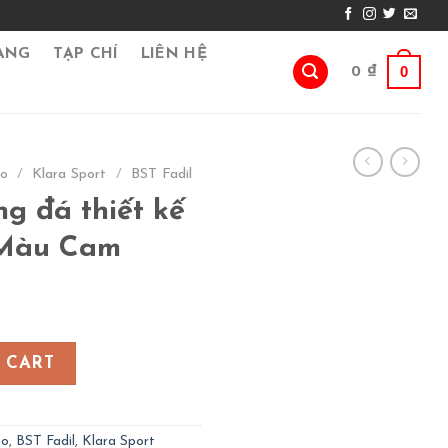
ÀNG
TẠP CHÍ
LIÊN HỆ
0
0
₫
go
/
Klara Sport
/
BST Fadil
g đá thiết kế
– Màu Cam
ế Fadil Jersey – Màu Cam quantity
 CART
go
,
BST Fadil
,
Klara Sport