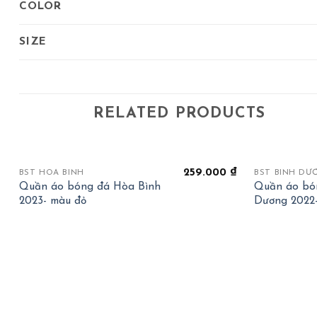
COLOR
SIZE
RELATED PRODUCTS
+
+
OUT OF STOCK
259.000
₫
BST HOÀ BÌNH
BST BÌNH DƯ
Quần áo bóng đá Hòa Bình
Quần áo bó
2023- màu đỏ
Dương 2022