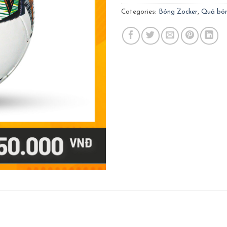
Categories:
Bóng Zocker
,
Quả bó