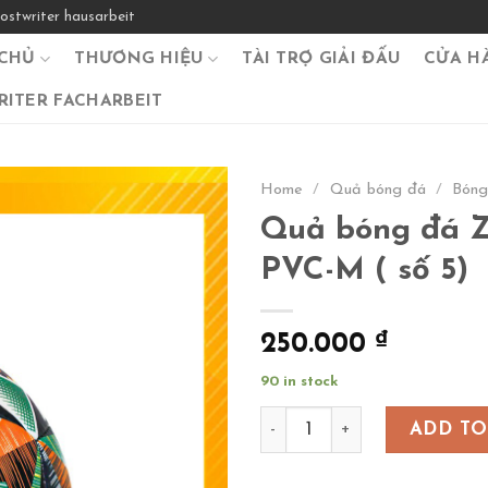
ostwriter hausarbeit
CHỦ
THƯƠNG HIỆU
TÀI TRỢ GIẢI ĐẤU
CỬA H
ITER FACHARBEIT
Home
/
Quả bóng đá
/
Bóng
Quả bóng đá Z
PVC-M ( số 5)
250.000
₫
90 in stock
Quả bóng đá Zocker Latico 
ADD TO