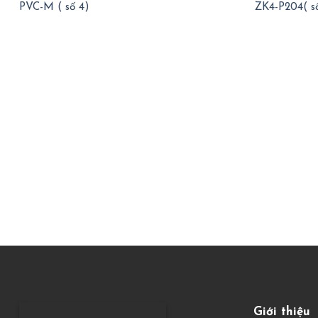
PVC-M ( số 4)
ZK4-P204( s
Giới thiệu