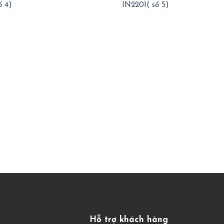
ố 4)
IN2201( số 5)
Hỗ trợ khách hàng