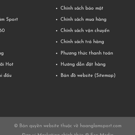
g
Chính sách bảo mật
m Sport
Chính sách mua hàng
360
Chính sách vận chuyển
Chính sách trả hàng
ng
Phương thức thanh toán
ãi Hot
Hướng dẫn đặt hàng
ải đấu
Bản đồ website (Sitemap)
© Bản quyền website thuộc về hoanglamsport.com