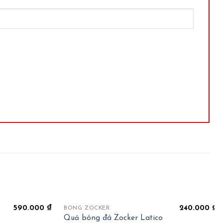
+
590.000
₫
240.000
₫
BÓNG ZOCKER
Quả bóng đá Zocker Latico