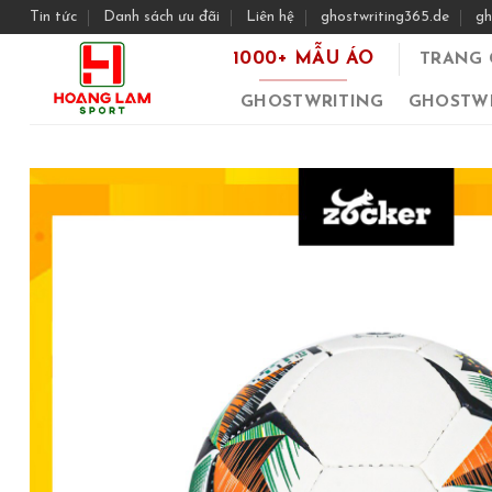
Skip
Tin tức
Danh sách ưu đãi
Liên hệ
ghostwriting365.de
gh
to
1000+ MẪU ÁO
TRANG 
content
GHOSTWRITING
GHOSTWR