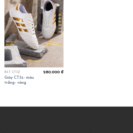
280.000
₫
BST CT3Z
Giày CT3z- màu
trắng- vàng