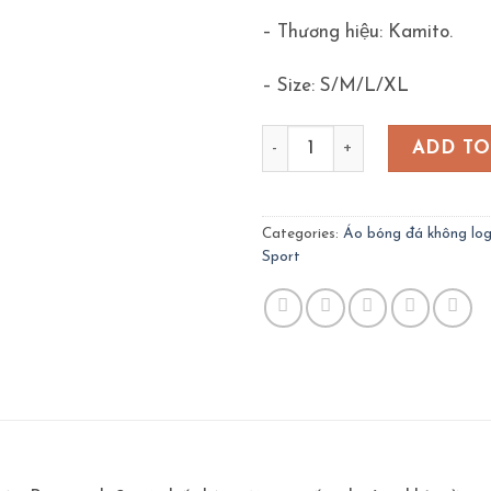
– Thương hiệu: Kamito.
– Size: S/M/L/XL
Áo bóng đá không logo - Ka
ADD TO
Categories:
Áo bóng đá không lo
Sport