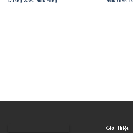
Dương 2022- màu vàng
màu xanh cổ
Giới thiệu