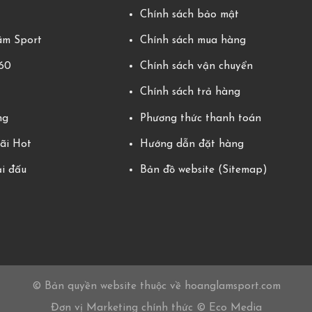
g
Chính sách bảo mật
m Sport
Chính sách mua hàng
360
Chính sách vận chuyển
Chính sách trả hàng
ng
Phương thức thanh toán
ãi Hot
Hướng dẫn đặt hàng
ải đấu
Bản đồ website (Sitemap)
© Bản quyền website thuộc về hoanglamsport.com
Đơn vị Marketing chính thức © Eco Media