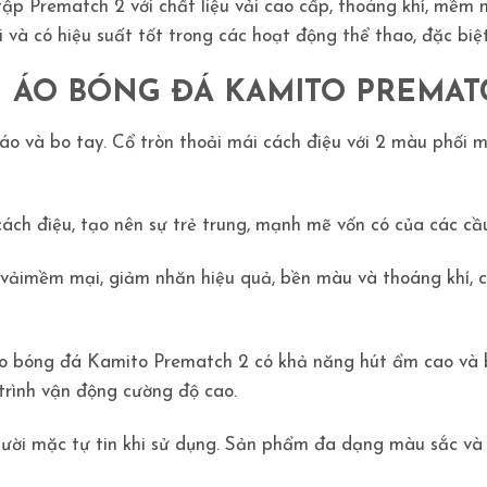
 Prematch 2 với chất liệu vải cao cấp, thoáng khí, mềm mạ
à có hiệu suất tốt trong các hoạt động thể thao, đặc biệ
N ÁO BÓNG ĐÁ KAMITO PREMAT
áo và bo tay. Cổ tròn thoải mái cách điệu với 2 màu phối ma
cách điệu, tạo nên sự trẻ trung, mạnh mẽ vốn có của các cầu
t vảimềm mại, giảm nhăn hiệu quả, bền màu và thoáng khí, c
áo bóng đá Kamito Prematch 2 có khả năng hút ẩm cao và
trình vận động cường độ cao.
gười mặc tự tin khi sử dụng. Sản phẩm đa dạng màu sắc và 