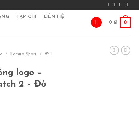
ÀNG
TẠP CHÍ
LIÊN HỆ
0
0
₫
go
/
Kamito Sport
/
BST
ng logo –
tch 2 – Đỏ