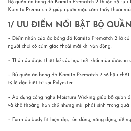
Bộ quần áo bóng đá Kamito Prematch 2 thuộc bộ sưu tập
Kamito Prematch 2 giúp người mặc cảm thấy thoải mái v
1/ ƯU ĐIỂM NỔI BẬT BỘ QUẦ
– Điểm nhấn của áo bóng đá Kamito Prematch 2 là cổ 
người chơi có cảm giác thoải mái khi vận động.
– Thân áo được thiết kế các họa tiết khối màu được in 
– Bộ quần áo bóng đá Kamito Prematch 2 sở hữu chấ
tỷ lệ đặc biệt từ sợi Polyester.
– Áp dụng công nghệ Moisture Wicking giúp bộ quần 
và khô thoáng, hạn chế những mùi phát sinh trong quá 
– Form áo body fit hiện đại, tôn dáng, năng động, để n