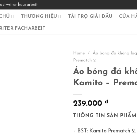
ostwriter hausarbeit
CHỦ
THƯƠNG HIỆU
TÀI TRỢ GIẢI ĐẤU
CỬA H
ITER FACHARBEIT
Home
/
Áo bóng đá không lo
Prematch 2
Áo bóng đá khô
Kamito – Prema
239.000
₫
THÔNG TIN SẢN PHẨM
– BST: Kamito Prematch 2.