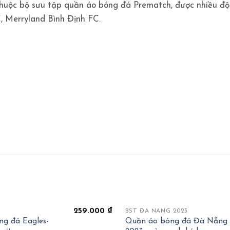
uộc bộ sưu tập quần áo bóng đá Prematch, được nhiều độ
 Merryland Bình Định FC.
+
259.000
₫
BST ĐÀ NẴNG 2023
g đá Eagles-
Quần áo bóng đá Đà Nẵng