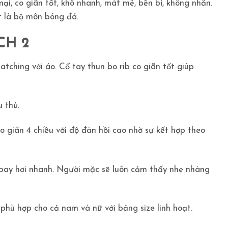
i, co giãn tốt, khô nhanh, mát mẻ, bền bỉ, không nhăn.
t là bộ môn bóng đá.
CH 2
tching với áo. Cổ tay thun bo rib co giãn tốt giúp
 thủ.
o giãn 4 chiều với độ đàn hồi cao nhờ sự kết hợp theo
 bay hơi nhanh. Người mặc sẽ luôn cảm thấy nhẹ nhàng
phù hợp cho cả nam và nữ với bảng size linh hoạt.