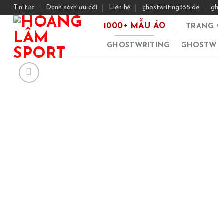
Skip
Tin tức
Danh sách ưu đãi
Liên hệ
ghostwriting365.de
gh
to
1000+ MẪU ÁO
TRANG 
content
GHOSTWRITING
GHOSTWR