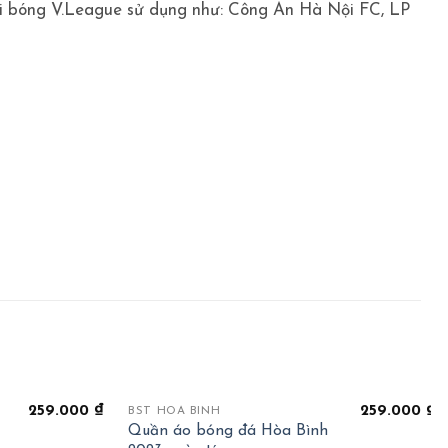
i bóng V.League sử dụng như: Công An Hà Nội FC, LP
+
259.000
₫
259.000
₫
BST HOÀ BÌNH
Quần áo bóng đá Hòa Bình