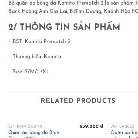
Bộ quần áo bóng đá Kamito Prematch 2 là sản phẩm th
Bank Hoàng Anh Gia Lai, B.Bình Dương, Khánh Hòa FC,
2/ THÔNG TIN SẢN PHẨM
– BST: Kamito Prematch 2.
– Thương hiệu: Kamito.
– Size: S/M/L/XL
RELATED PRODUCTS
+
+
239.000
₫
BST BÌNH DƯƠNG
BST EAGLES
Quần áo bóng đá Bình
Quần áo bón