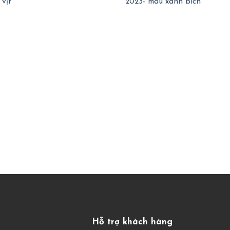
 vịt
2023- màu xanh bích
Hỗ trợ khách hàng