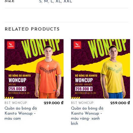
SIZE
S
,
M
,
L
,
XL
,
XXL
RELATED PRODUCTS
259.000
₫
259.000
₫
BST WONCUP
BST WONCUP
Quần áo bóng đá
Quần áo bóng đá
Kanito Woncup –
Kanito Woncup –
màu cam
màu vàng- xanh
bích