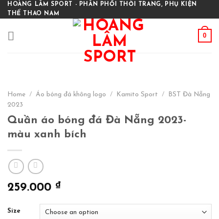
Skip
HOÀNG LÂM SPORT - PHÂN PHỐI THỜI TRANG, PHỤ KIỆN
THỂ THAO NAM
to
content
0
Home
/
Áo bóng đá không logo
/
Kamito Sport
/
BST Đà Nẵng
2023
Quần áo bóng đá Đà Nẵng 2023-
màu xanh bích
₫
259.000
Size