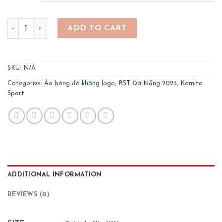
Quần áo bóng đá Đà Nẵng 2023- màu xanh bích quantity
ADD TO CART
SKU:
N/A
Categories:
Áo bóng đá không logo
,
BST Đà Nẵng 2023
,
Kamito
Sport
ADDITIONAL INFORMATION
REVIEWS (0)