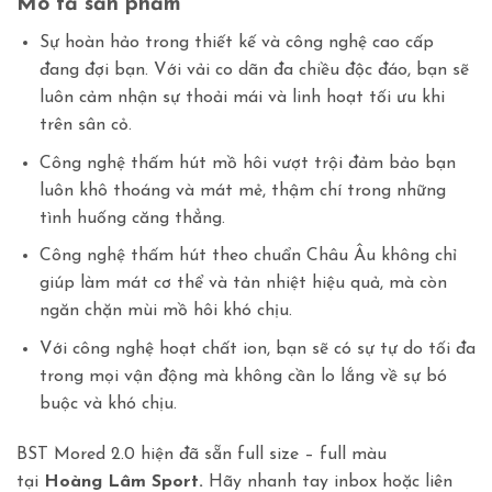
Mô tả sản phẩm
Sự hoàn hảo trong thiết kế và công nghệ cao cấp
đang đợi bạn. Với vải co dãn đa chiều độc đáo, bạn sẽ
luôn cảm nhận sự thoải mái và linh hoạt tối ưu khi
trên sân cỏ.
Công nghệ thấm hút mồ hôi vượt trội đảm bảo bạn
luôn khô thoáng và mát mẻ, thậm chí trong những
tình huống căng thẳng.
Công nghệ thấm hút theo chuẩn Châu Âu không chỉ
giúp làm mát cơ thể và tản nhiệt hiệu quả, mà còn
ngăn chặn mùi mồ hôi khó chịu.
Với công nghệ hoạt chất ion, bạn sẽ có sự tự do tối đa
trong mọi vận động mà không cần lo lắng về sự bó
buộc và khó chịu.
BST Mored 2.0 hiện đã sẵn full size – full màu
tại
Hoàng Lâm Sport.
Hãy nhanh tay inbox hoặc liên