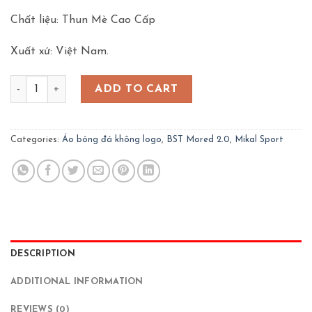
Chất liệu: Thun Mè Cao Cấp
Xuất xứ: Việt Nam.
Áo Bóng Đá Không Logo Mikal – Mored 2.0 – Xanh Đen quan
ADD TO CART
Categories:
Áo bóng đá không logo
,
BST Mored 2.0
,
Mikal Sport
DESCRIPTION
ADDITIONAL INFORMATION
REVIEWS (0)