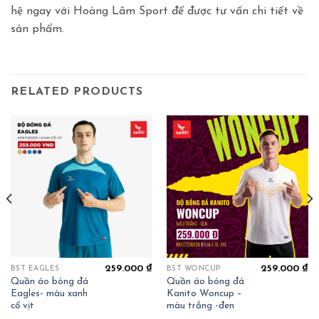
hệ ngay với Hoàng Lâm Sport để được tư vấn chi tiết về
sản phẩm.
RELATED PRODUCTS
259.000
₫
259.000
₫
BST EAGLES
BST WONCUP
Quần áo bóng đá
Quần áo bóng đá
Eagles- màu xanh
Kanito Woncup –
cổ vịt
màu trắng -đen