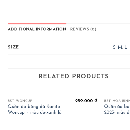
ADDITIONAL INFORMATION
REVIEWS (0)
SIZE
S
,
M
,
L
,
RELATED PRODUCTS
+
+
259.000
₫
BST WONCUP
BST HOÀ BÌN
Quần áo bóng đá Kanito
Quần áo bó
Woncup – màu đỏ-xanh lá
2023- màu đ