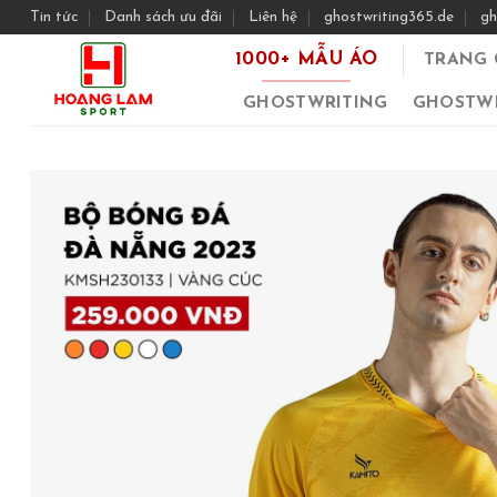
Skip
Tin tức
Danh sách ưu đãi
Liên hệ
ghostwriting365.de
gh
to
1000+ MẪU ÁO
TRANG 
content
GHOSTWRITING
GHOSTWR