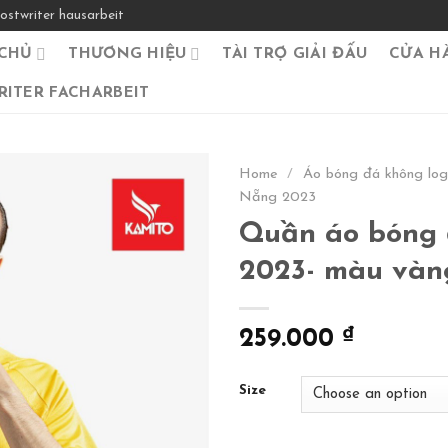
ostwriter hausarbeit
CHỦ
THƯƠNG HIỆU
TÀI TRỢ GIẢI ĐẤU
CỬA H
ITER FACHARBEIT
Home
/
Áo bóng đá không lo
Nẵng 2023
Quần áo bóng
2023- màu vàn
259.000
₫
Size