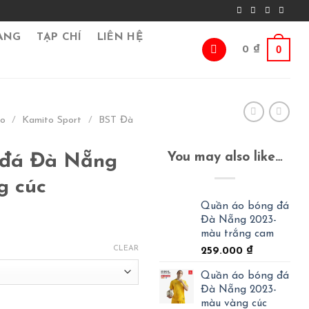
ÀNG
TẠP CHÍ
LIÊN HỆ
0
0
₫
go
/
Kamito Sport
/
BST Đà
You may also like…
 đá Đà Nẵng
g cúc
Quần áo bóng đá
Đà Nẵng 2023-
màu trắng cam
CLEAR
259.000
₫
Quần áo bóng đá
Đà Nẵng 2023-
màu vàng cúc