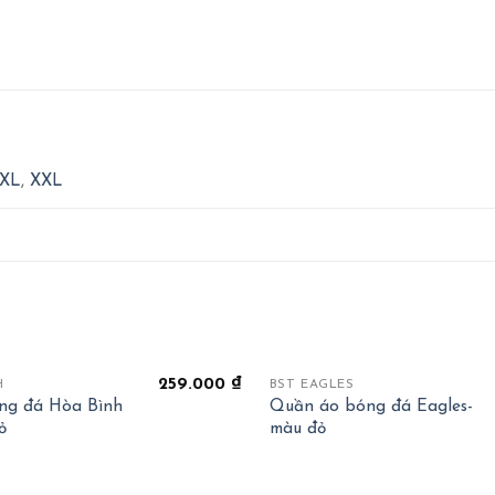
XL
,
XXL
+
OUT OF STOCK
259.000
₫
H
BST EAGLES
ng đá Hòa Bình
Quần áo bóng đá Eagles-
ỏ
màu đỏ