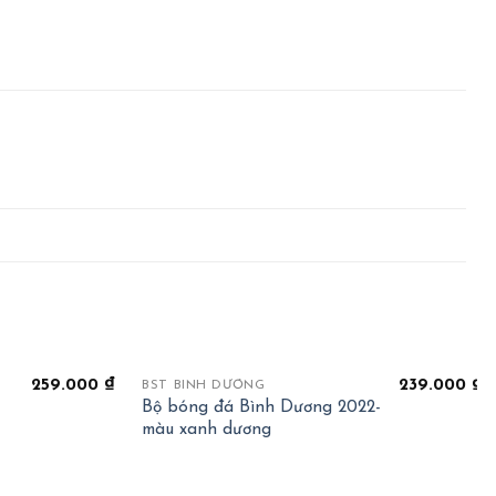
+
259.000
₫
239.000
₫
BST BÌNH DƯƠNG
Bộ bóng đá Bình Dương 2022-
màu xanh dương