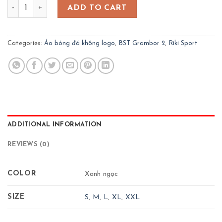
Áo bóng đá không logo Riki Sport - Grambor 2 - Xanh Ngọc 
ADD TO CART
Categories:
Áo bóng đá không logo
,
BST Grambor 2
,
Riki Sport
ADDITIONAL INFORMATION
REVIEWS (0)
COLOR
Xanh ngọc
SIZE
S
,
M
,
L
,
XL
,
XXL