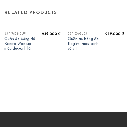
RELATED PRODUCTS
259.000
₫
259.000
₫
BST WONCUP
BST EAGLES
Quần áo bóng đá
Quần áo bóng đá
Kanito Woncup –
Eagles- màu xanh
màu đỏ-xanh lá
cổ vịt