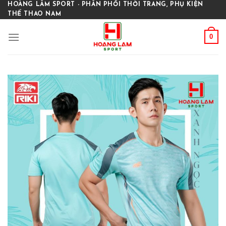
Skip
HOÀNG LÂM SPORT - PHÂN PHỐI THỜI TRANG, PHỤ KIỆN
THỂ THAO NAM
to
content
0