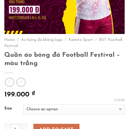
Home
/
Áo bóng đá không logo
/
Kamito Sport
/
BST Football
Festival
Quần áo bóng đá Football Festival –
màu trắng
₫
199.000
CLEAR
Size
Quần áo bóng đá Football Festival - màu trắng quantity