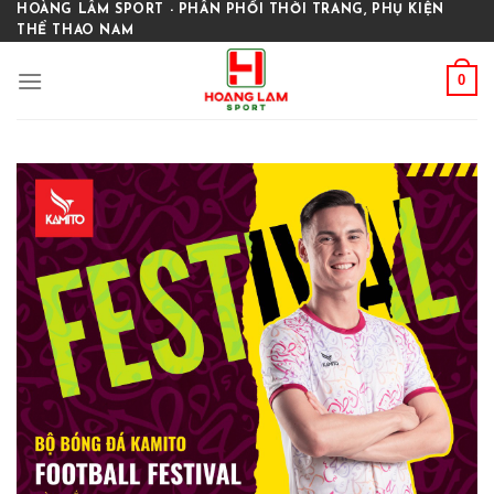
Skip
HOÀNG LÂM SPORT - PHÂN PHỐI THỜI TRANG, PHỤ KIỆN
THỂ THAO NAM
to
content
0