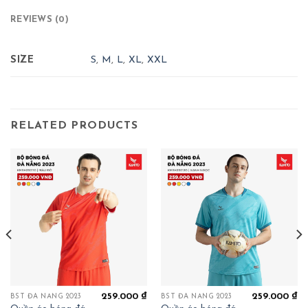
REVIEWS (0)
SIZE
S
,
M
,
L
,
XL
,
XXL
RELATED PRODUCTS
259.000
₫
259.000
₫
BST ĐÀ NẴNG 2023
BST ĐÀ NẴNG 2023