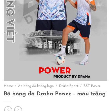
Home
/
Áo bóng đá không logo
/
Draha Sport
/
BST Power
Bộ bóng đá Draha Power – màu trắng