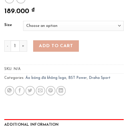
₫
189.000
Size
Bộ bóng đá Draha Power - màu trắng quantity
ADD TO CART
SKU:
N/A
Categories:
Áo bóng đá không logo
,
BST Power
,
Draha Sport
ADDITIONAL INFORMATION