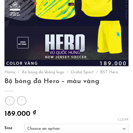
Home
/
Áo bóng đá không logo
/
Draha Sport
/
BST Hero
Bộ bóng đá Hero – màu vàng
₫
189.000
CLEAR
Size