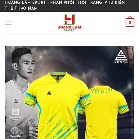
Skip
HOÀNG LÂM SPORT - PHÂN PHỐI THỜI TRANG, PHỤ KIỆN
THỂ THAO NAM
to
content
0