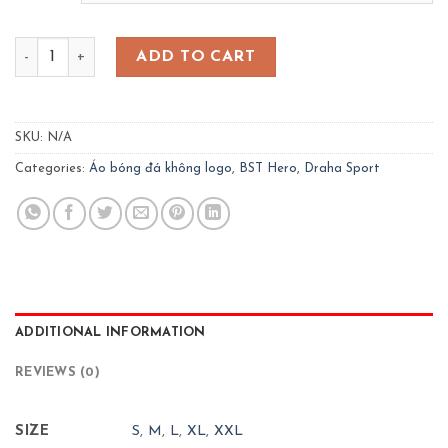
Bộ bóng đá Hero - màu vàng quantity
ADD TO CART
SKU:
N/A
Categories:
Áo bóng đá không logo
,
BST Hero
,
Draha Sport
ADDITIONAL INFORMATION
REVIEWS (0)
SIZE
S
,
M
,
L
,
XL
,
XXL