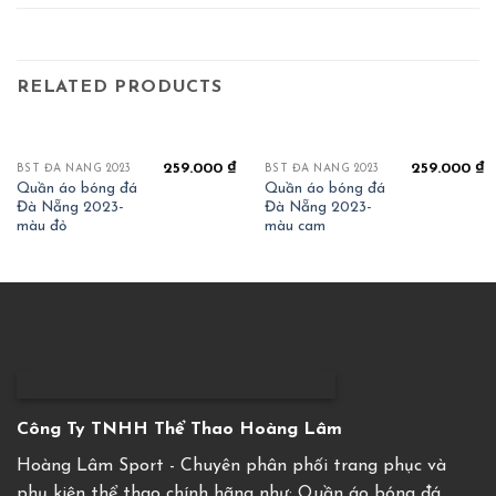
RELATED PRODUCTS
259.000
₫
259.000
₫
BST ĐÀ NẴNG 2023
BST ĐÀ NẴNG 2023
Quần áo bóng đá
Quần áo bóng đá
Đà Nẵng 2023-
Đà Nẵng 2023-
màu đỏ
màu cam
Công Ty TNHH Thể Thao Hoàng Lâm
Hoàng Lâm Sport - Chuyên phân phối trang phục và
phụ kiện thể thao chính hãng như: Quần áo bóng đá