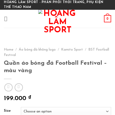
Skip
HOÀNG LÂM SPORT - PHÂN PHỐI THỜI TRANG, PHỤ KIỆN
THỂ THAO NAM
to
content
0
Home
/
Áo bóng đá không logo
/
Kamito Sport
/
BST Football
Festival
Quần áo bóng đá Football Festival –
màu vàng
₫
199.000
Size