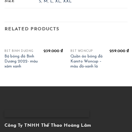
SIZE
S
,
M
,
L
,
XL
,
XXL
RELATED PRODUCTS
239.000
₫
259.000
₫
BST BÌNH DƯƠNG
BST WONCUP
Bộ bóng đá Bình
Quần áo bóng đá
Dương 2022- màu
Kanito Woncup –
xám xanh
màu đỏ-xanh lá
Công Ty TNHH Thể Thao Hoàng Lâm