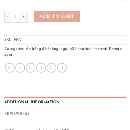
Quần áo bóng đá Football Festival - màu vàng quantity
ADD TO CART
SKU:
N/A
Categories:
Áo bóng đá không logo
,
BST Football Festival
,
Kamito
Sport
ADDITIONAL INFORMATION
REVIEWS (0)