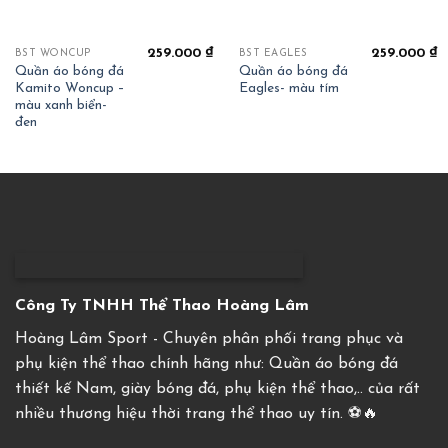
259.000
₫
259.000
₫
BST WONCUP
BST EAGLES
Quần áo bóng đá
Quần áo bóng đá
Kamito Woncup –
Eagles- màu tím
màu xanh biển-
đen
Công Ty TNHH Thể Thao Hoàng Lâm
Hoàng Lâm Sport - Chuyên phân phối trang phục và
phụ kiện thể thao chính hãng như: Quần áo bóng đá
thiết kế Nam, giày bóng đá, phụ kiện thể thao,.. của rất
nhiều thương hiệu thời trang thể thao uy tín. ⚽️🔥