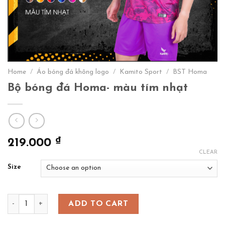
Home
/
Áo bóng đá không logo
/
Kamito Sport
/
BST Homa
Bộ bóng đá Homa- màu tím nhạt
₫
219.000
CLEAR
Size
Bộ bóng đá Homa- màu tím nhạt quantity
ADD TO CART