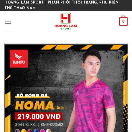
Skip
HOÀNG LÂM SPORT - PHÂN PHỐI THỜI TRANG, PHỤ KIỆN
THỂ THAO NAM
to
content
0