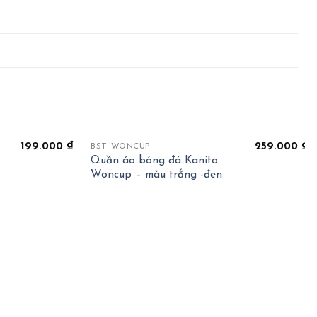
+
199.000
₫
259.000
₫
BST WONCUP
Quần áo bóng đá Kanito
Woncup – màu trắng -đen