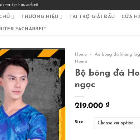
ostwriter hausarbeit
CHỦ
THƯƠNG HIỆU
TÀI TRỢ GIẢI ĐẤU
CỬA H
ITER FACHARBEIT
Home
/
Áo bóng đá không lo
Homa
Bộ bóng đá H
ngọc
219.000
₫
Size