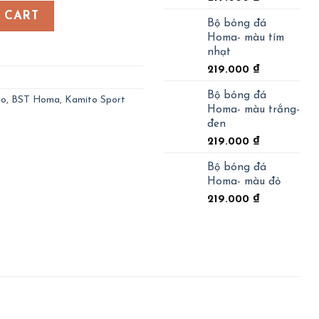
h ngọc quantity
 CART
Bộ bóng đá
Homa- màu tím
nhạt
219.000
₫
Bộ bóng đá
go
,
BST Homa
,
Kamito Sport
Homa- màu trắng-
đen
219.000
₫
Bộ bóng đá
Homa- màu đỏ
219.000
₫