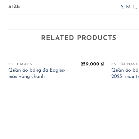
SIZE
S
,
M
,
L
,
RELATED PRODUCTS
+
+
259.000
₫
BST EAGLES
BST ĐÀ NẴNG
Quần áo bóng đá Eagles-
Quần áo bó
màu vàng chanh
2023- màu t