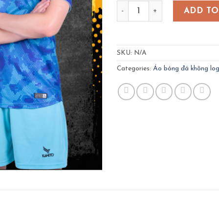
Bộ bóng đá Homa- màu xan
ADD TO
SKU:
N/A
Categories:
Áo bóng đá không lo