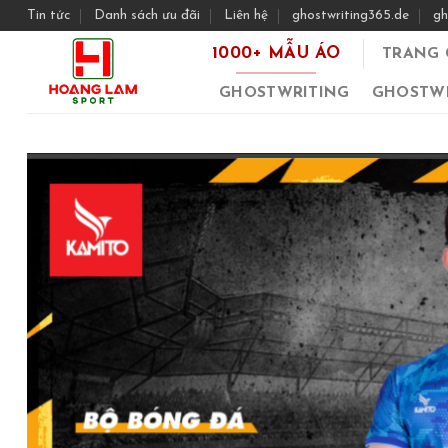
Skip
Tin tức
Danh sách ưu đãi
Liên hệ
ghostwriting365.de
gh
to
1000+ MẪU ÁO
TRANG 
content
GHOSTWRITING
GHOSTWR