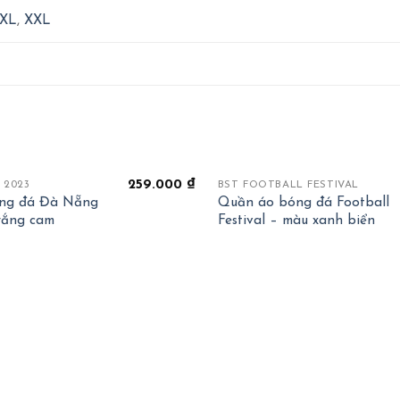
XL
,
XXL
+
259.000
₫
 2023
BST FOOTBALL FESTIVAL
ng đá Đà Nẵng
Quần áo bóng đá Football
rắng cam
Festival – màu xanh biển