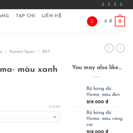
ÀNG
TẠP CHÍ
LIÊN HỆ
0
0
₫
go
/
Kamito Sport
/
BST
You may also like…
oma- màu xanh
Bộ bóng đá
Homa- màu đen
219.000
₫
CLEAR
Bộ bóng đá
Homa- màu vàng
cúc
219.000
₫