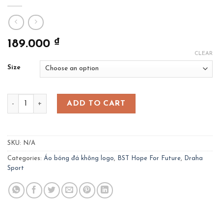
₫
189.000
CLEAR
Size
Bộ bóng đá Hope - màu xanh dương đậm quantity
ADD TO CART
SKU:
N/A
Categories:
Áo bóng đá không logo
,
BST Hope For Future
,
Draha
Sport