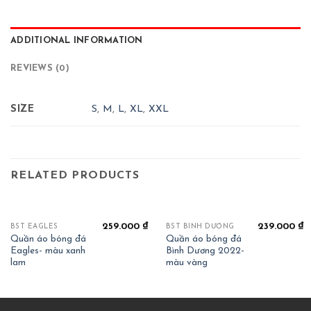
ADDITIONAL INFORMATION
REVIEWS (0)
SIZE
S
,
M
,
L
,
XL
,
XXL
RELATED PRODUCTS
259.000
₫
239.000
₫
BST EAGLES
BST BÌNH DƯƠNG
Quần áo bóng đá
Quần áo bóng đá
Eagles- màu xanh
Bình Dương 2022-
lam
màu vàng