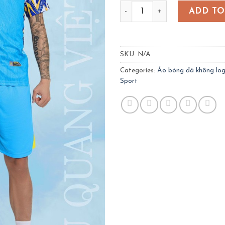
Bộ bóng đá Hope - màu xan
ADD TO
SKU:
N/A
Categories:
Áo bóng đá không lo
Sport