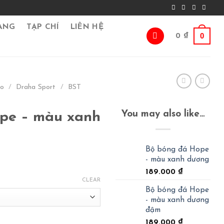
ÀNG
TẠP CHÍ
LIÊN HỆ
0
0
₫
go
/
Draha Sport
/
BST
You may also like…
pe – màu xanh
Bộ bóng đá Hope
- màu xanh dương
189.000
₫
CLEAR
Bộ bóng đá Hope
- màu xanh dương
đậm
189.000
₫