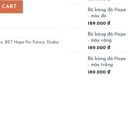
h dương quantity
 CART
Bộ bóng đá Hope
- màu đỏ
189.000
₫
Bộ bóng đá Hope
- màu vàng
go
,
BST Hope For Future
,
Draha
189.000
₫
Bộ bóng đá Hope
- màu trắng
189.000
₫