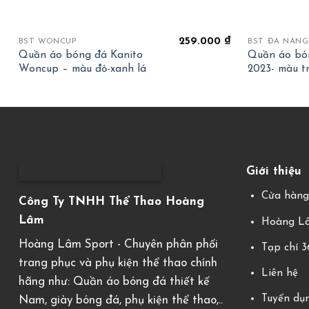
+
+
259.000
₫
BST WONCUP
BST ĐÀ NẴNG
Quần áo bóng đá Kanito
Quần áo bó
Woncup – màu đỏ-xanh lá
2023- màu t
Giới thiệu
Cửa hàn
Công Ty TNHH Thể Thao Hoàng
Lâm
Hoàng Lâ
Hoàng Lâm Sport - Chuyên phân phối
Tạp chí 
trang phục và phụ kiện thể thao chính
Liên hệ
hãng như: Quần áo bóng đá thiết kế
Tuyển dụ
Nam, giày bóng đá, phụ kiện thể thao,..