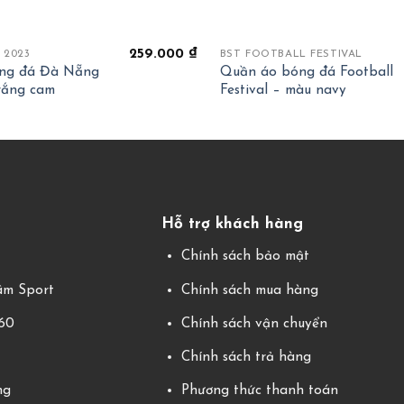
+
259.000
₫
 2023
BST FOOTBALL FESTIVAL
ng đá Đà Nẵng
Quần áo bóng đá Football
rắng cam
Festival – màu navy
Hỗ trợ khách hàng
g
Chính sách bảo mật
m Sport
Chính sách mua hàng
360
Chính sách vận chuyển
Chính sách trả hàng
ng
Phương thức thanh toán