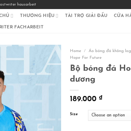
ostwriter hausarbeit
CHỦ
THƯƠNG HIỆU
TÀI TRỢ GIẢI ĐẤU
CỬA H
ITER FACHARBEIT
Home
/
Áo bóng đá không lo
Hope For Future
Bộ bóng đá Ho
dương
189.000
₫
Size