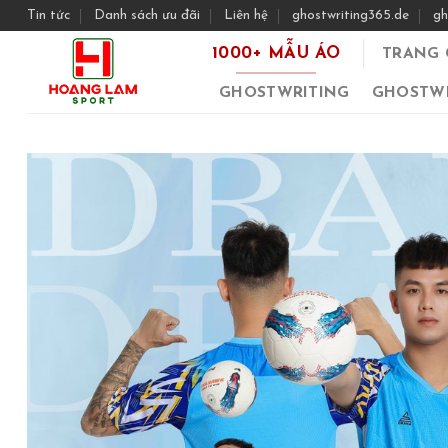
Skip
Tin tức
Danh sách ưu đãi
Liên hệ
ghostwriting365.de
gh
to
1000+ MẪU ÁO
TRANG 
content
GHOSTWRITING
GHOSTWR