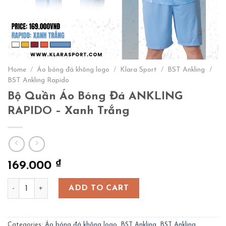
Home
/
Áo bóng đá không logo
/
Klara Sport
/
BST Ankling
/
BST Ankling Rapido
Bộ Quần Áo Bóng Đá ANKLING
RAPIDO – Xanh Trắng
₫
169.000
Bộ Quần Áo Bóng Đá ANKLING RAPIDO – Xanh Trắng quanti
ADD TO CART
Categories:
Áo bóng đá không logo
,
BST Ankling
,
BST Ankling