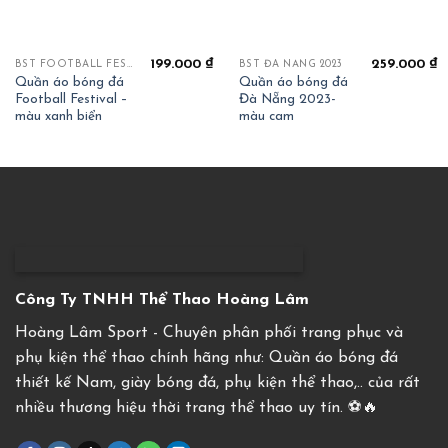
199.000
₫
259.000
₫
BST FOOTBALL FESTIVAL
BST ĐÀ NẴNG 2023
Quần áo bóng đá
Quần áo bóng đá
Football Festival –
Đà Nẵng 2023-
màu xanh biển
màu cam
Công Ty TNHH Thể Thao Hoàng Lâm
Hoàng Lâm Sport - Chuyên phân phối trang phục và
phụ kiện thể thao chính hãng như: Quần áo bóng đá
thiết kế Nam, giày bóng đá, phụ kiện thể thao,.. của rất
nhiều thương hiệu thời trang thể thao uy tín. ⚽️🔥