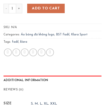
Bộ quần áo bóng đá Fadil- màu xanh đen quantity
ADD TO CART
SKU:
N/A
Categories:
Áo bóng đá không logo
,
BST Fadil
,
Klara Sport
Tags:
fadil
,
klara
ADDITIONAL INFORMATION
REVIEWS (0)
SIZE
S
,
M
,
L
,
XL
,
XXL