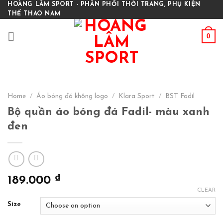
Skip
HOÀNG LÂM SPORT - PHÂN PHỐI THỜI TRANG, PHỤ KIỆN
THỂ THAO NAM
to
content
0
Home
/
Áo bóng đá không logo
/
Klara Sport
/
BST Fadil
Bộ quần áo bóng đá Fadil- màu xanh
đen
₫
189.000
CLEAR
Size