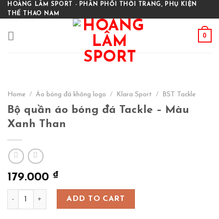
Skip
HOÀNG LÂM SPORT - PHÂN PHỐI THỜI TRANG, PHỤ KIỆN
THỂ THAO NAM
to
content
0
Home
/
Áo bóng đá không logo
/
Klara Sport
/
BST Tackle
Bộ quần áo bóng đá Tackle – Màu
Xanh Than
₫
179.000
Bộ quần áo bóng đá Tackle - Màu Xanh Than quantity
ADD TO CART