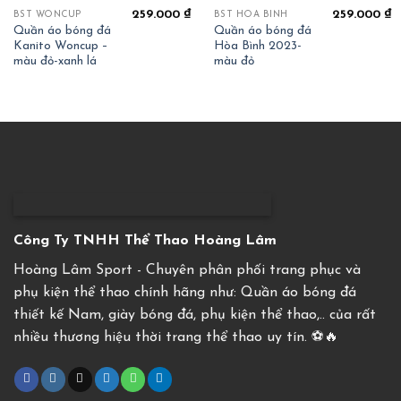
OUT OF STOCK
259.000
₫
259.000
₫
BST WONCUP
BST HOÀ BÌNH
Quần áo bóng đá
Quần áo bóng đá
Kanito Woncup –
Hòa Bình 2023-
màu đỏ-xanh lá
màu đỏ
Công Ty TNHH Thể Thao Hoàng Lâm
Hoàng Lâm Sport - Chuyên phân phối trang phục và
phụ kiện thể thao chính hãng như: Quần áo bóng đá
thiết kế Nam, giày bóng đá, phụ kiện thể thao,.. của rất
nhiều thương hiệu thời trang thể thao uy tín. ⚽️🔥