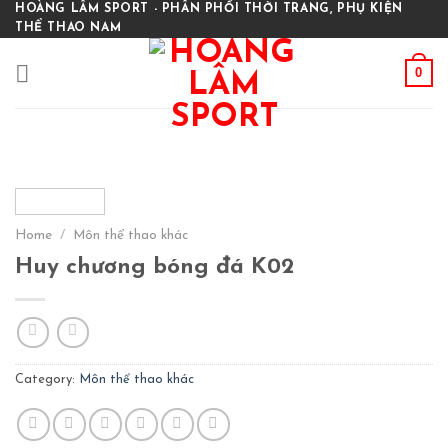
Skip
HOÀNG LÂM SPORT - PHÂN PHỐI THỜI TRANG, PHỤ KIỆN
THỂ THAO NAM
to
content
0
Home
/
Môn thể thao khác
Huy chương bóng đá K02
Category:
Môn thể thao khác