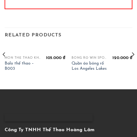
RELATED PRODUCTS
105.000
₫
120.000
₫
MÔN THỂ THAO KHÁC
BÓNG RỔ WIN SPORT
Balo thể thao –
Quần áo bóng rổ
B003
Los Angeles Lakes
Công Ty TNHH Thể Thao Hoàng Lâm