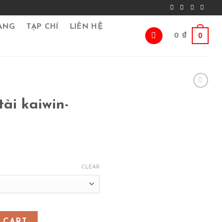
ÀNG
TẠP CHÍ
LIÊN HỆ
0
0
₫
ài kaiwin-
CLEAR
àu xanh lá quantity
 CART