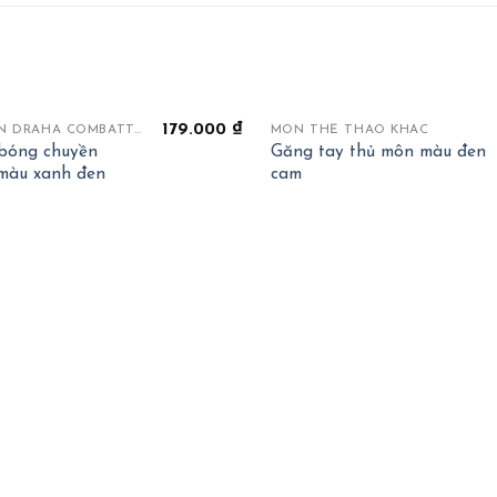
+
179.000
₫
BÓNG CHUYỀN DRAHA COMBATTANT
MÔN THỂ THAO KHÁC
bóng chuyền
Găng tay thủ môn màu đen
màu xanh đen
cam