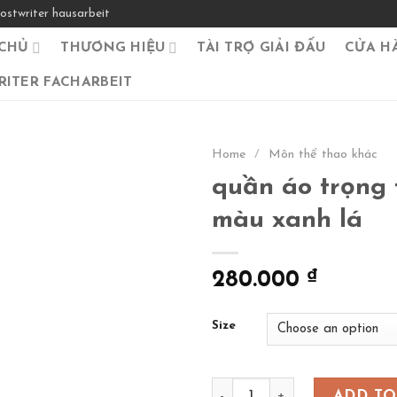
ostwriter hausarbeit
CHỦ
THƯƠNG HIỆU
TÀI TRỢ GIẢI ĐẤU
CỬA H
ITER FACHARBEIT
Home
/
Môn thể thao khác
quần áo trọng t
màu xanh lá
280.000
₫
Size
quần áo trọng tài kaiwin- m
ADD TO