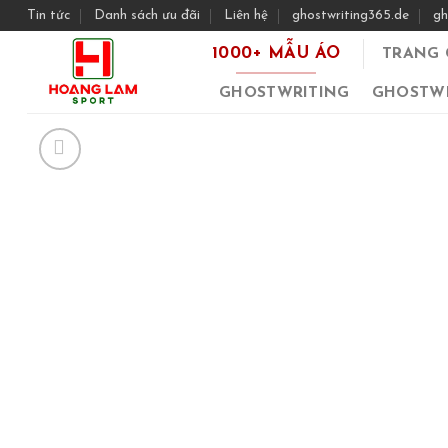
Skip
Tin tức
Danh sách ưu đãi
Liên hệ
ghostwriting365.de
gh
to
1000+ MẪU ÁO
TRANG 
content
GHOSTWRITING
GHOSTWR