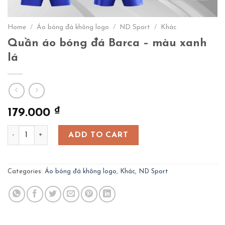
Home
/
Áo bóng đá không logo
/
ND Sport
/
Khác
Quần áo bóng đá Barca – màu xanh
lá
₫
179.000
Quần áo bóng đá Barca - màu xanh lá quantity
ADD TO CART
Categories:
Áo bóng đá không logo
,
Khác
,
ND Sport