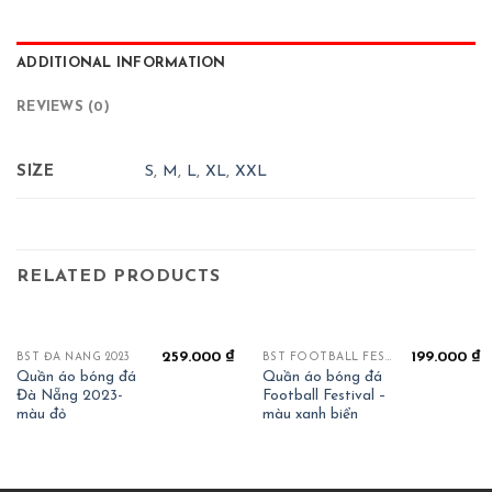
ADDITIONAL INFORMATION
REVIEWS (0)
SIZE
S
,
M
,
L
,
XL
,
XXL
RELATED PRODUCTS
259.000
₫
199.000
₫
BST ĐÀ NẴNG 2023
BST FOOTBALL FESTIVAL
Quần áo bóng đá
Quần áo bóng đá
Đà Nẵng 2023-
Football Festival –
màu đỏ
màu xanh biển