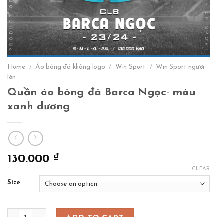
Home
/
Áo bóng đá không logo
/
Win Sport
/
Win Sport người
lớn
Quần áo bóng đá Barca Ngọc- màu
xanh dương
₫
130.000
CLEAR
Size
Quần áo bóng đá Barca Ngọc- màu xanh dương quantity