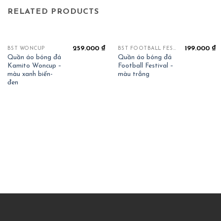
RELATED PRODUCTS
259.000
₫
199.000
₫
BST WONCUP
BST FOOTBALL FESTIVAL
Quần áo bóng đá
Quần áo bóng đá
Kamito Woncup –
Football Festival –
màu xanh biển-
màu trắng
đen