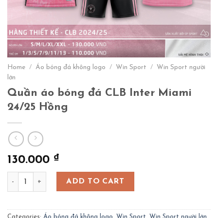
Home
/
Áo bóng đá không logo
/
Win Sport
/
Win Sport người
lớn
Quần áo bóng đá CLB Inter Miami
24/25 Hồng
₫
130.000
Quần áo bóng đá CLB Inter Miami 24/25 Hồng quantity
ADD TO CART
Categories:
Áo bóng đá không logo
,
Win Sport
,
Win Sport người lớn