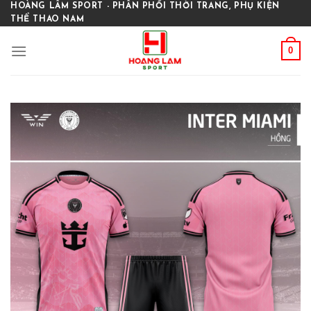
Skip
HOÀNG LÂM SPORT - PHÂN PHỐI THỜI TRANG, PHỤ KIỆN
THỂ THAO NAM
to
content
0