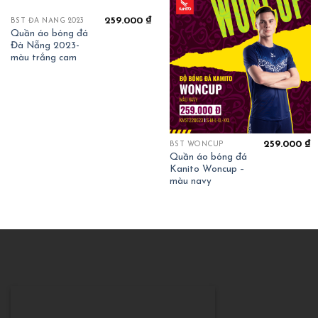
259.000
₫
BST ĐÀ NẴNG 2023
Quần áo bóng đá
Đà Nẵng 2023-
màu trắng cam
259.000
₫
BST WONCUP
Quần áo bóng đá
Kanito Woncup –
màu navy