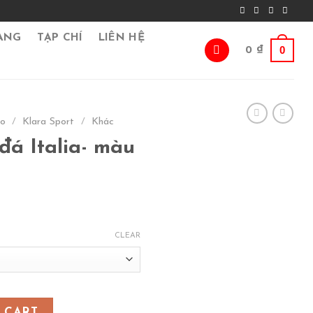
ÀNG
TẠP CHÍ
LIÊN HỆ
0
0
₫
go
/
Klara Sport
/
Khác
á Italia- màu
CLEAR
àu xanh dương quantity
 CART