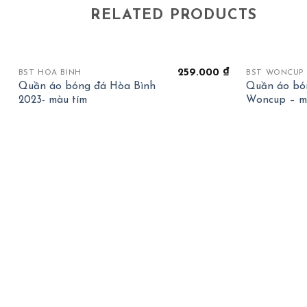
RELATED PRODUCTS
+
+
259.000
₫
BST HOÀ BÌNH
BST WONCUP
Quần áo bóng đá Hòa Bình
Quần áo bó
2023- màu tím
Woncup – m