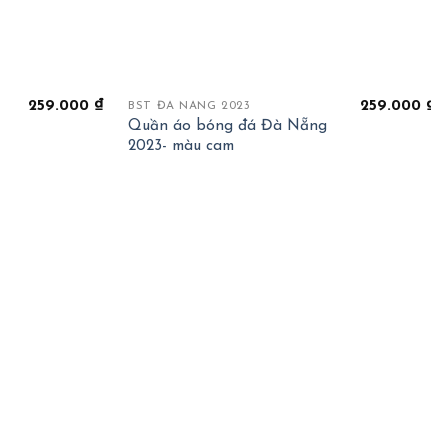
+
259.000
₫
259.000
₫
BST ĐÀ NẴNG 2023
Quần áo bóng đá Đà Nẵng
2023- màu cam