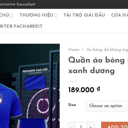
ostwriter hausarbeit
CHỦ
THƯƠNG HIỆU
TÀI TRỢ GIẢI ĐẤU
CỬA H
ITER FACHARBEIT
Home
/
Áo bóng đá không lo
Quần áo bóng đ
xanh dương
189.000
₫
Size
Quần áo bóng đá Italia- m
ADD TO