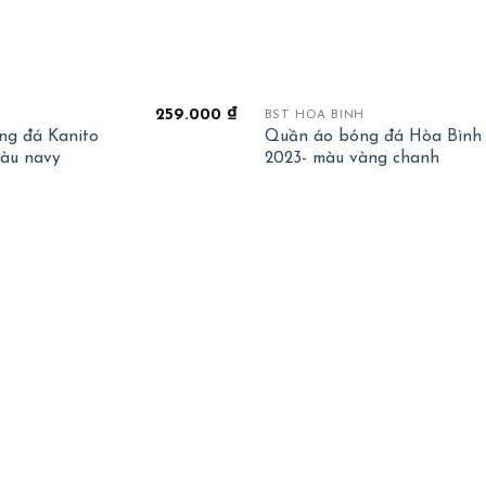
+
259.000
₫
BST HOÀ BÌNH
ng đá Kanito
Quần áo bóng đá Hòa Bình
àu navy
2023- màu vàng chanh