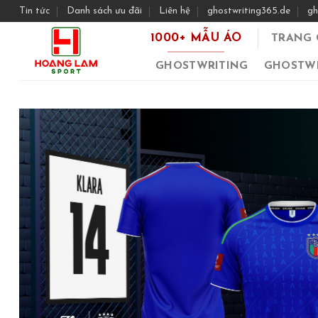
Skip
Tin tức
Danh sách ưu đãi
Liên hệ
ghostwriting365.de
gh
to
1000+ MẪU ÁO
TRANG 
content
GHOSTWRITING
GHOSTWR