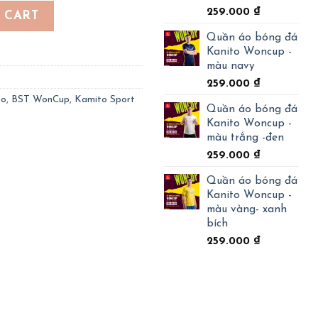
oncup - màu đỏ đô quantity
259.000
₫
 CART
Quần áo bóng đá
Kanito Woncup -
màu navy
259.000
₫
go
,
BST WonCup
,
Kamito Sport
Quần áo bóng đá
Kanito Woncup -
màu trắng -đen
259.000
₫
Quần áo bóng đá
Kanito Woncup -
màu vàng- xanh
bích
259.000
₫