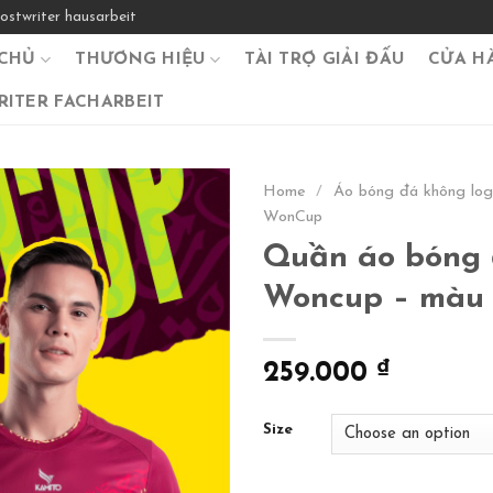
ostwriter hausarbeit
CHỦ
THƯƠNG HIỆU
TÀI TRỢ GIẢI ĐẤU
CỬA H
ITER FACHARBEIT
Home
/
Áo bóng đá không lo
WonCup
Quần áo bóng 
Woncup – màu 
259.000
₫
Size