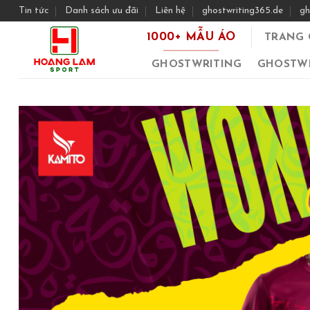
Skip
Tin tức
Danh sách ưu đãi
Liên hệ
ghostwriting365.de
gh
to
1000+ MẪU ÁO
TRANG 
content
GHOSTWRITING
GHOSTWR