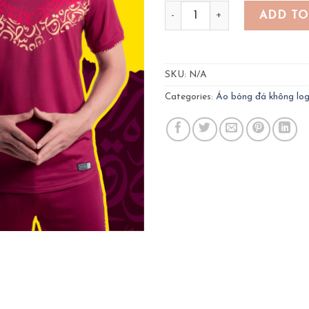
Quần áo bóng đá Kanito W
ADD TO
SKU:
N/A
Categories:
Áo bóng đá không lo