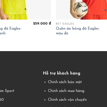
+
259.000
₫
BST EAGLES
g đá Eagles-
Quần áo bóng đá Eagles-
anh
màu đỏ
Hỗ trợ khách hàng
g
Chính sách bảo mật
m Sport
Chính sách mua hàng
360
Chính sách vận chuyển