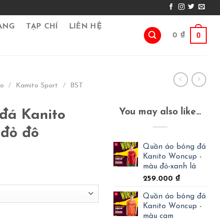
ÀNG
TẠP CHÍ
LIÊN HỆ
0
0
₫
go
/
Kamito Sport
/
BST
You may also like…
đá Kanito
đỏ đô
Quần áo bóng đá
Kanito Woncup -
màu đỏ-xanh lá
259.000
₫
Quần áo bóng đá
Kanito Woncup -
màu cam