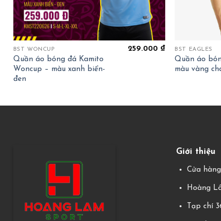
+
+
259.000
₫
BST WONCUP
BST EAGLES
Quần áo bóng đá Kamito
Quần áo bón
Woncup – màu xanh biển-
màu vàng ch
đen
Giới thiệu
Cửa hàn
Hoàng Lâ
Tạp chí 