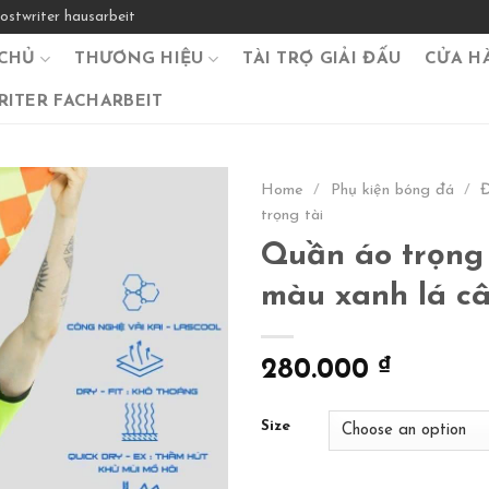
ostwriter hausarbeit
CHỦ
THƯƠNG HIỆU
TÀI TRỢ GIẢI ĐẤU
CỬA H
ITER FACHARBEIT
Home
/
Phụ kiện bóng đá
/
Đ
trọng tài
Quần áo trọng
màu xanh lá c
280.000
₫
Size