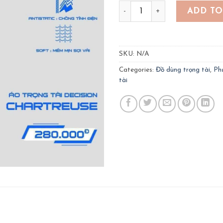
Quần áo trọng tài KaiWin m
ADD TO
SKU:
N/A
Categories:
Đồ dùng trọng tài
,
Ph
tài