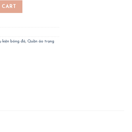
àu xanh lá cây quantity
 CART
ụ kiện bóng đá
,
Quần áo trọng