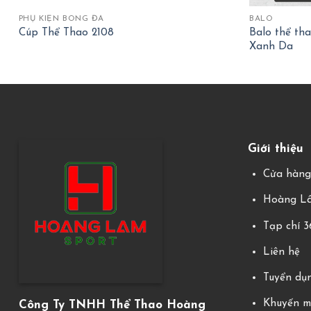
PHỤ KIỆN BÓNG ĐÁ
BALO
Balo thể th
Cúp Thể Thao 2108
Xanh Da
Giới thiệu
Cửa hàn
Hoàng Lâ
Tạp chí 
Liên hệ
Tuyển dụ
Khuyến m
Công Ty TNHH Thể Thao Hoàng