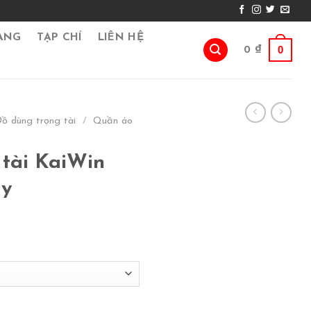
ÀNG
TẠP CHÍ
LIÊN HỆ
0
0
₫
ồ dùng trọng tài
/
Quần áo
 tài KaiWin
ây