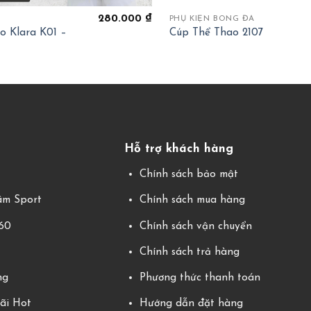
280.000
₫
PHỤ KIỆN BÓNG ĐÁ
ao Klara K01 –
Cúp Thể Thao 2107
Hỗ trợ khách hàng
g
Chính sách bảo mật
m Sport
Chính sách mua hàng
360
Chính sách vận chuyển
Chính sách trả hàng
ng
Phương thức thanh toán
ãi Hot
Hướng dẫn đặt hàng