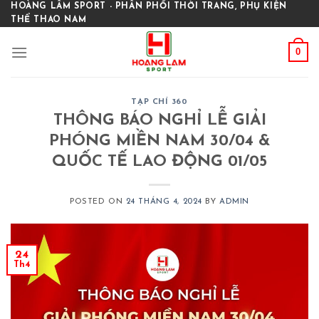
Skip
HOÀNG LÂM SPORT - PHÂN PHỐI THỜI TRANG, PHỤ KIỆN
THỂ THAO NAM
to
content
0
TẠP CHÍ 360
THÔNG BÁO NGHỈ LỄ GIẢI
PHÓNG MIỀN NAM 30/04 &
QUỐC TẾ LAO ĐỘNG 01/05
POSTED ON
24 THÁNG 4, 2024
BY
ADMIN
24
Th4