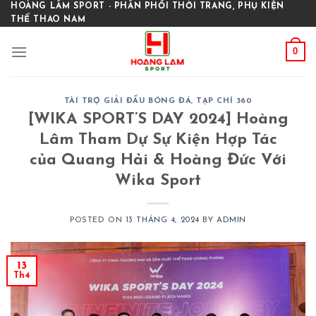
Skip
HOÀNG LÂM SPORT - PHÂN PHỐI THỜI TRANG, PHỤ KIỆN
THỂ THAO NAM
to
content
0
TÀI TRỢ GIẢI ĐẤU BÓNG ĐÁ
,
TẠP CHÍ 360
[WIKA SPORT’S DAY 2024] Hoàng
Lâm Tham Dự Sự Kiện Hợp Tác
của Quang Hải & Hoàng Đức Với
Wika Sport
POSTED ON
13 THÁNG 4, 2024
BY
ADMIN
13
Th4