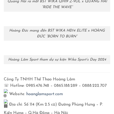
Quang Hải ra mắt BST WIKA QH19 Z-VOL x QUANG HẢI
“RIDE THE WAVE”
Hoàng Đức mang đến BST WIKA HĐ14 ELITE x HOÀNG
ĐỨC “BORN TO BURN”
Hoàng Lâm Sport tham dự sự kiện Wika Sport’s Day 2024
Công Ty TNHH Thể Thao Hoàng Lâm
☏ Hotline: 0985.476.748 – 0865.188.289 – 0888.222.707
Website:
hoanglamsport.com
Địa chỉ: Số 114 (Km 2.5 cũ) Đường Phùng Hưng – P.
Kiến Hưng – Q.Hà Đông – Hà Nội