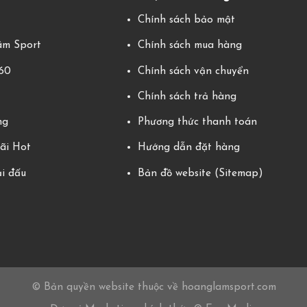
g
Chính sách bảo mật
m Sport
Chính sách mua hàng
360
Chính sách vận chuyển
Chính sách trả hàng
ng
Phương thức thanh toán
ãi Hot
Hướng dẫn đặt hàng
ải đấu
Bản đồ website (Sitemap)
© Bản quyền website thuộc về hoanglamsport.com