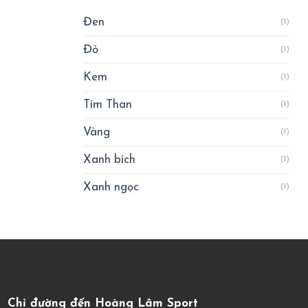
Đen
(1)
Đỏ
(1)
Kem
(1)
Tím Than
(1)
Vàng
(1)
Xanh bích
(1)
Xanh ngọc
(1)
Chỉ đường đến Hoàng Lâm Sport