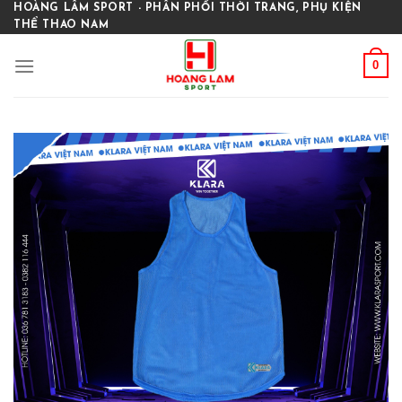
Skip
HOÀNG LÂM SPORT - PHÂN PHỐI THỜI TRANG, PHỤ KIỆN
THỂ THAO NAM
to
content
0