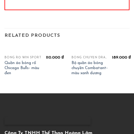
RELATED PRODUCTS
110.000
₫
189.000
₫
BÓNG RỔ WIN SPORT
BÓNG CHUYỀN DRAHA COMBATTANT
Quần áo bóng rổ
Bộ quần áo bóng
Chicago Bulls- màu
chuyền Combatant-
đen
màu xanh dương
Công Ty TNHH Thể Thao Hoàng Lâm