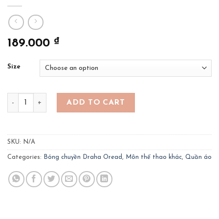
₫
189.000
Size
Quần áo bóng chuyền OREAD- màu trắng quantity
ADD TO CART
SKU:
N/A
Categories:
Bóng chuyền Draha Oread
,
Môn thể thao khác
,
Quần áo