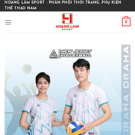
Skip
HOÀNG LÂM SPORT - PHÂN PHỐI THỜI TRANG, PHỤ KIỆN
THỂ THAO NAM
to
content
0