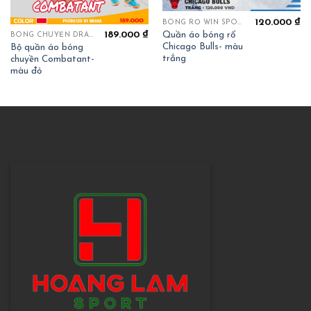
120.000
₫
BÓNG RỔ WIN SPORT
Quần áo bóng rổ
189.000
₫
BÓNG CHUYỀN DRAHA COMBATTANT
Chicago Bulls- màu
Bộ quần áo bóng
trắng
chuyền Combatant-
màu đỏ