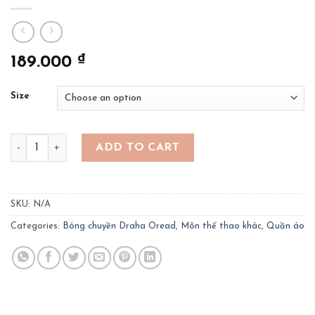
₫
189.000
Size
Quần áo bóng chuyền OREAD- màu vàng quantity
ADD TO CART
SKU:
N/A
Categories:
Bóng chuyền Draha Oread
,
Môn thể thao khác
,
Quần áo