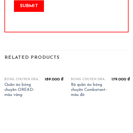
RELATED PRODUCTS
189.000
₫
179.000
₫
BÓNG CHUYỀN DRAHA OREAD
BÓNG CHUYỀN DRAHA COMBATTANT
Quần áo bóng
Bộ quần áo bóng
chuyền OREAD-
chuyền Combatant-
màu vàng
màu đỏ