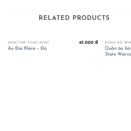
RELATED PRODUCTS
+
+
45.000
₫
MÔN THỂ THAO KHÁC
BÓNG RỔ WIN
Quần áo bó
Áo Đai Klara – Đỏ
State Warri