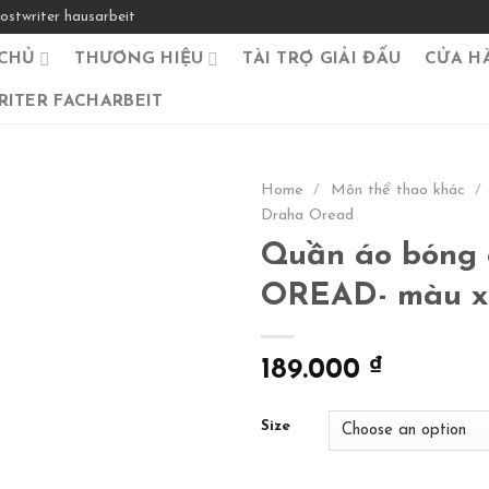
ostwriter hausarbeit
CHỦ
THƯƠNG HIỆU
TÀI TRỢ GIẢI ĐẤU
CỬA H
ITER FACHARBEIT
Home
/
Môn thể thao khác
/
Draha Oread
Quần áo bóng 
OREAD- màu x
189.000
₫
Size