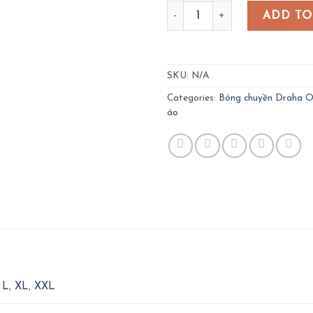
Quần áo bóng chuyền OREA
ADD TO
SKU:
N/A
Categories:
Bóng chuyền Draha 
áo
,
L
,
XL
,
XXL