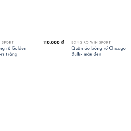
+
110.000
₫
 SPORT
BÓNG RỔ WIN SPORT
ng rổ Golden
Quần áo bóng rổ Chicago
ors trắng
Bulls- màu đen