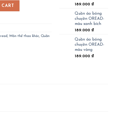
D- màu xanh dương quantity
189.000
₫
 CART
Quần áo bóng
chuyền OREAD-
màu xanh bích
189.000
₫
Oread
,
Môn thể thao khác
,
Quần
Quần áo bóng
chuyền OREAD-
màu vàng
189.000
₫