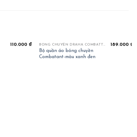
+
110.000
₫
189.000
₫
BÓNG CHUYỀN DRAHA COMBATTANT
Bộ quần áo bóng chuyền
Combatant-màu xanh đen