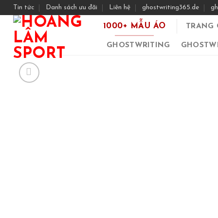
Skip
Tin tức
Danh sách ưu đãi
Liên hệ
ghostwriting365.de
gh
to
1000+ MẪU ÁO
TRANG 
content
GHOSTWRITING
GHOSTWR