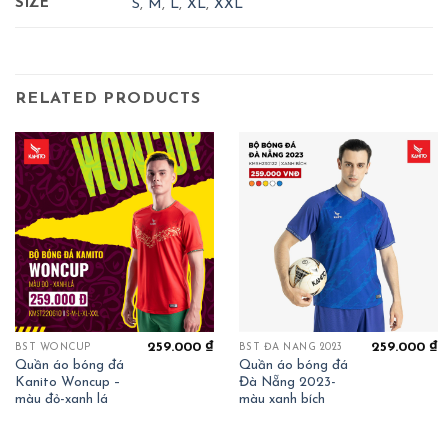
SIZE
S
,
M
,
L
,
XL
,
XXL
RELATED PRODUCTS
259.000
₫
259.000
₫
BST WONCUP
BST ĐÀ NẴNG 2023
Quần áo bóng đá
Quần áo bóng đá
Kanito Woncup –
Đà Nẵng 2023-
màu đỏ-xanh lá
màu xanh bích