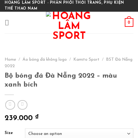
Skip
HOÀNG LÂM SPORT - PHÂN PHỐI THỜI TRANG, PHỤ KIỆN
THỂ THAO NAM
to
content
0
Home
/
Áo bóng đá không logo
/
Kamito Sport
/
BST Đà Nẵng
2022
Bộ bóng đá Đà Nẵng 2022 – màu
xanh bích
₫
239.000
Size