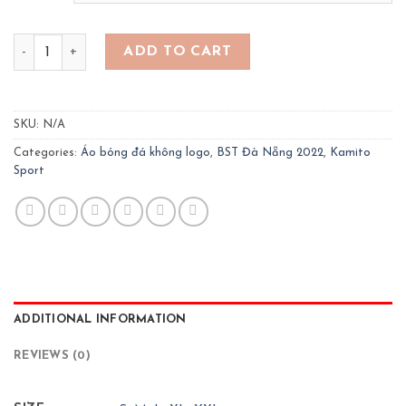
Bộ bóng đá Đà Nẵng 2022 - màu xanh bích quantity
ADD TO CART
SKU:
N/A
Categories:
Áo bóng đá không logo
,
BST Đà Nẵng 2022
,
Kamito
Sport
ADDITIONAL INFORMATION
REVIEWS (0)