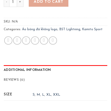
ADD TO CART
SKU:
N/A
Categories:
Áo bóng đá không logo
,
BST Lightning
,
Kamito Sport
ADDITIONAL INFORMATION
REVIEWS (0)
SIZE
S
,
M
,
L
,
XL
,
XXL