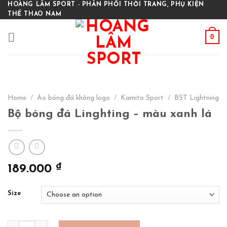
Skip
HOÀNG LÂM SPORT - PHÂN PHỐI THỜI TRANG, PHỤ KIỆN
THỂ THAO NAM
to
content
0
Home
/
Áo bóng đá không logo
/
Kamito Sport
/
BST Lightning
Bộ bóng đá Linghting – màu xanh lá
₫
189.000
Size
Bộ bóng đá Linghting - màu xanh lá quantity