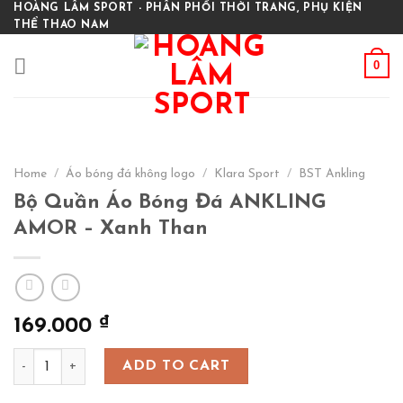
Skip
HOÀNG LÂM SPORT - PHÂN PHỐI THỜI TRANG, PHỤ KIỆN
THỂ THAO NAM
to
content
0
Home
/
Áo bóng đá không logo
/
Klara Sport
/
BST Ankling
Bộ Quần Áo Bóng Đá ANKLING
AMOR – Xanh Than
₫
169.000
Bộ Quần Áo Bóng Đá ANKLING AMOR - Xanh Than quantity
ADD TO CART