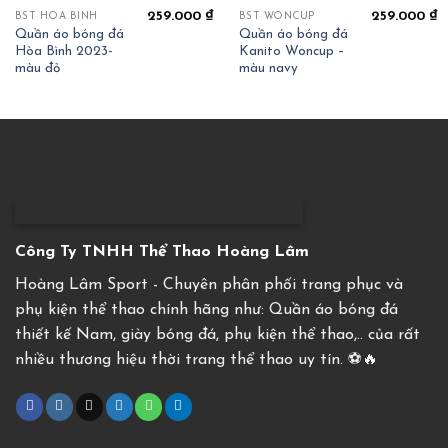
OUT OF STOCK
259.000
₫
259.000
₫
BST HOÀ BÌNH
BST WONCUP
Quần áo bóng đá
Quần áo bóng đá
Hòa Bình 2023-
Kanito Woncup –
màu đỏ
màu navy
Công Ty TNHH Thể Thao Hoàng Lâm
Hoàng Lâm Sport - Chuyên phân phối trang phục và
phụ kiện thể thao chính hãng như: Quần áo bóng đá
thiết kế Nam, giày bóng đá, phụ kiện thể thao,.. của rất
nhiều thương hiệu thời trang thể thao uy tín. ⚽️🔥