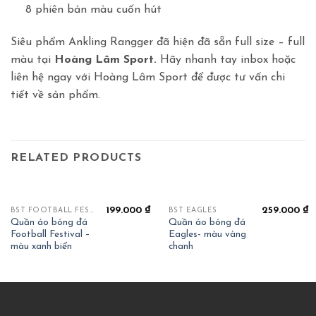
8 phiên bản màu cuốn hút
Siêu phẩm Ankling Rangger đã hiện đã sẵn full size – full
màu tại
Hoàng Lâm Sport.
Hãy nhanh tay inbox hoặc
liên hệ ngay với Hoàng Lâm Sport để được tư vấn chi
tiết về sản phẩm.
RELATED PRODUCTS
199.000
₫
259.000
₫
BST FOOTBALL FESTIVAL
BST EAGLES
Quần áo bóng đá
Quần áo bóng đá
Football Festival –
Eagles- màu vàng
màu xanh biển
chanh