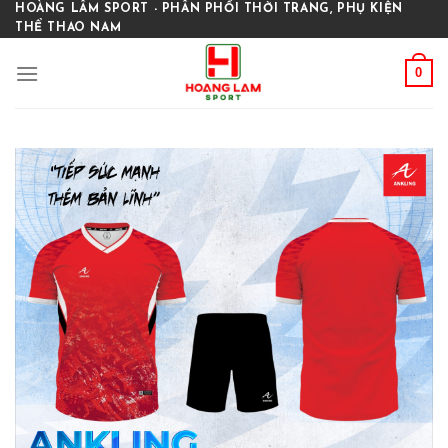
Skip
HOÀNG LÂM SPORT - PHÂN PHỐI THỜI TRANG, PHỤ KIỆN
THỂ THAO NAM
to
content
0