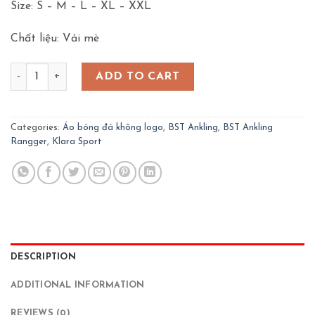
Size: S – M – L – XL – XXL
Chất liệu: Vải mè
Bộ Quần Áo Bóng Đá Ankling Rangger - Đỏ quantity
ADD TO CART
Categories:
Áo bóng đá không logo
,
BST Ankling
,
BST Ankling
Rangger
,
Klara Sport
DESCRIPTION
ADDITIONAL INFORMATION
REVIEWS (0)