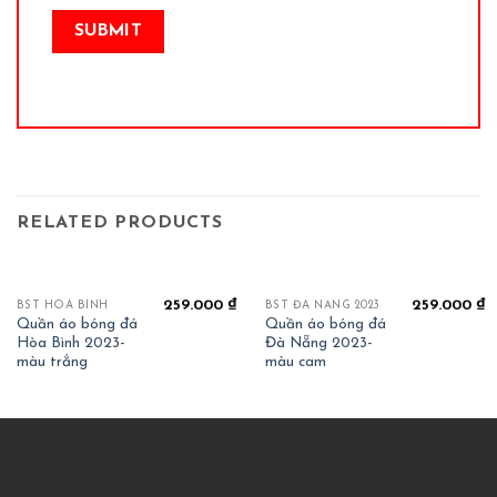
RELATED PRODUCTS
259.000
₫
259.000
₫
BST HOÀ BÌNH
BST ĐÀ NẴNG 2023
Quần áo bóng đá
Quần áo bóng đá
Hòa Bình 2023-
Đà Nẵng 2023-
màu trắng
màu cam