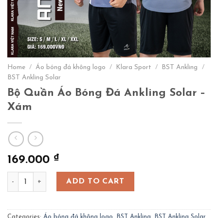
Home
/
Áo bóng đá không logo
/
Klara Sport
/
BST Ankling
/
BST Ankling Solar
Bộ Quần Áo Bóng Đá Ankling Solar –
Xám
₫
169.000
Bộ Quần Áo Bóng Đá Ankling Solar – Xám quantity
ADD TO CART
Categories:
Áo bóng đá không logo
,
BST Ankling
,
BST Ankling Solar
,