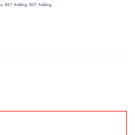
go
,
BST Ankling
,
BST Ankling