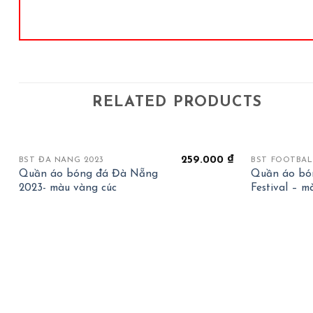
RELATED PRODUCTS
+
+
259.000
₫
BST ĐÀ NẴNG 2023
BST FOOTBAL
Quần áo bóng đá Đà Nẵng
Quần áo bón
2023- màu vàng cúc
Festival – 