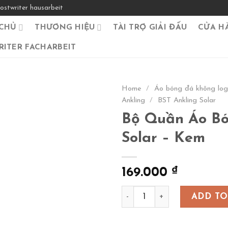
ostwriter hausarbeit
CHỦ
THƯƠNG HIỆU
TÀI TRỢ GIẢI ĐẤU
CỬA H
ITER FACHARBEIT
Home
/
Áo bóng đá không lo
Ankling
/
BST Ankling Solar
Bộ Quần Áo Bó
Solar – Kem
169.000
₫
Bộ Quần Áo Bóng Đá Anklin
ADD TO