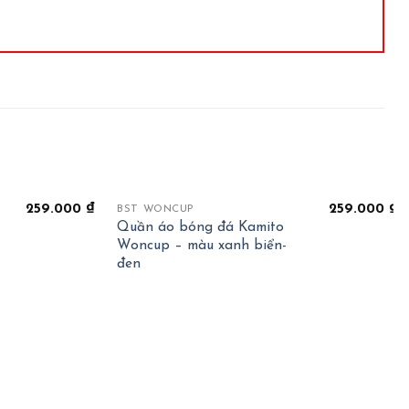
+
259.000
₫
259.000
₫
BST WONCUP
Quần áo bóng đá Kamito
Woncup – màu xanh biển-
đen