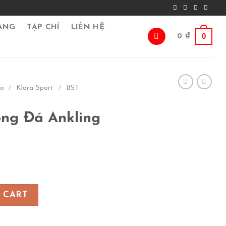
ÀNG
TẠP CHÍ
LIÊN HỆ
0
0
₫
go
/
Klara Sport
/
BST
ng Đá Ankling
g Solar – Kem quantity
 CART