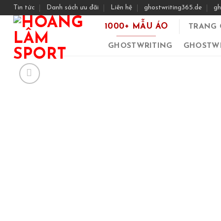
Skip
Tin tức
Danh sách ưu đãi
Liên hệ
ghostwriting365.de
gh
to
1000+ MẪU ÁO
TRANG 
content
GHOSTWRITING
GHOSTWR