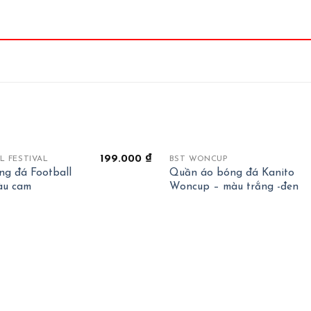
+
199.000
₫
L FESTIVAL
BST WONCUP
g đá Football
Quần áo bóng đá Kanito
màu cam
Woncup – màu trắng -đen