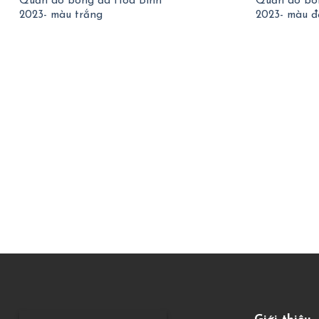
Quần áo bóng đá Hòa Bình
Quần áo bó
2023- màu trắng
2023- màu đ