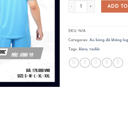
Bộ quần áo bóng đá Tackle
ADD TO
SKU:
N/A
Categories:
Áo bóng đá không lo
Tags:
klara
,
tackle