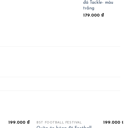
đá Tackle- màu
trắng
179.000
₫
+
199.000
₫
199.000
₫
BST FOOTBALL FESTIVAL