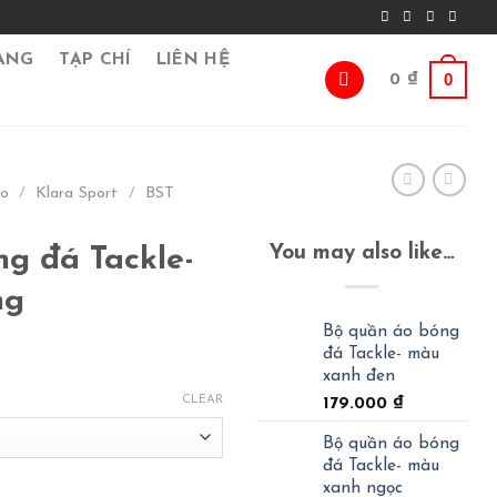
ÀNG
TẠP CHÍ
LIÊN HỆ
0
0
₫
go
/
Klara Sport
/
BST
You may also like…
g đá Tackle-
ng
Bộ quần áo bóng
đá Tackle- màu
xanh đen
CLEAR
179.000
₫
Bộ quần áo bóng
đá Tackle- màu
xanh ngọc