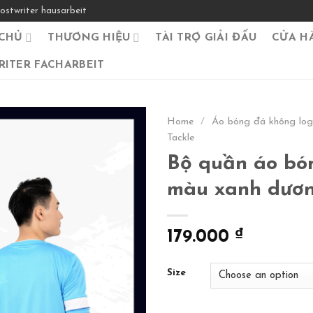
ostwriter hausarbeit
CHỦ
THƯƠNG HIỆU
TÀI TRỢ GIẢI ĐẤU
CỬA H
ITER FACHARBEIT
Home
/
Áo bóng đá không lo
Tackle
Bộ quần áo bón
màu xanh dươ
179.000
₫
Size