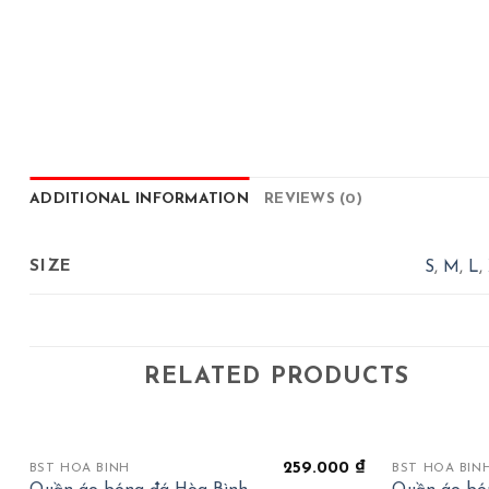
ADDITIONAL INFORMATION
REVIEWS (0)
SIZE
S
,
M
,
L
,
RELATED PRODUCTS
+
+
259.000
₫
BST HOÀ BÌNH
BST HOÀ BÌN