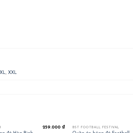
XL
,
XXL
+
OUT OF STOCK
259.000
₫
H
BST FOOTBALL FESTIVAL