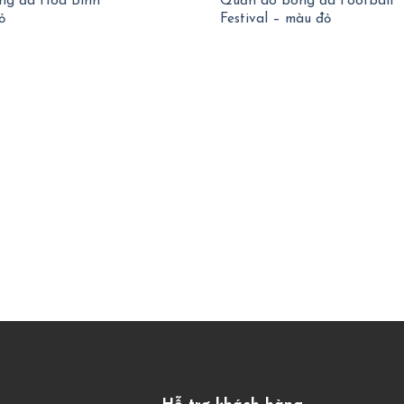
ng đá Hòa Bình
Quần áo bóng đá Football
ỏ
Festival – màu đỏ