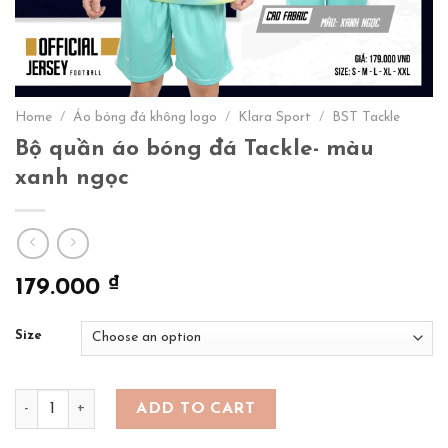
Home
/
Áo bóng đá không logo
/
Klara Sport
/
BST Tackle
Bộ quần áo bóng đá Tackle- màu
xanh ngọc
₫
179.000
Size
Bộ quần áo bóng đá Tackle- màu xanh ngọc quantity
ADD TO CART