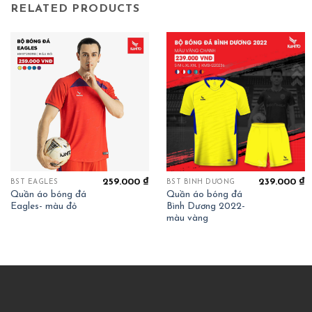
RELATED PRODUCTS
259.000
₫
239.000
₫
BST EAGLES
BST BÌNH DƯƠNG
Quần áo bóng đá
Quần áo bóng đá
Eagles- màu đỏ
Bình Dương 2022-
màu vàng