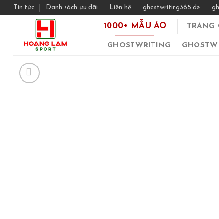
Skip
Tin tức
Danh sách ưu đãi
Liên hệ
ghostwriting365.de
gh
to
1000+ MẪU ÁO
TRANG 
content
GHOSTWRITING
GHOSTWR