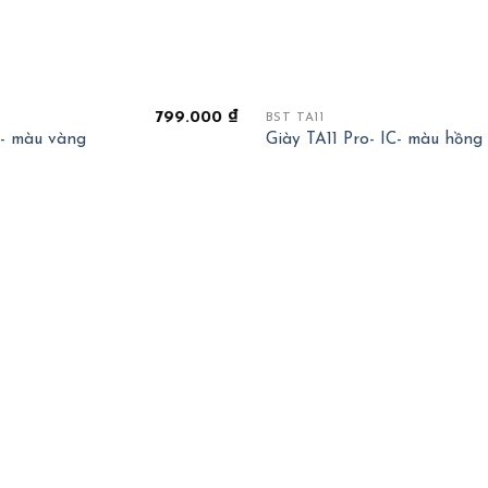
+
799.000
₫
BST TA11
F- màu vàng
Giày TA11 Pro- IC- màu hồng