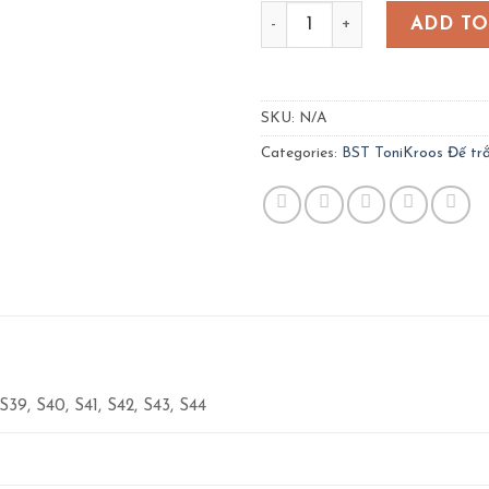
Giày CT3 ToniKroos Đế trắn
ADD TO
SKU:
N/A
Categories:
BST ToniKroos Đế tr
S39, S40, S41, S42, S43, S44