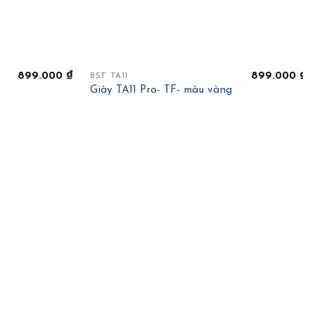
+
899.000
₫
899.000
₫
BST TA11
Giày TA11 Pro- TF- màu vàng