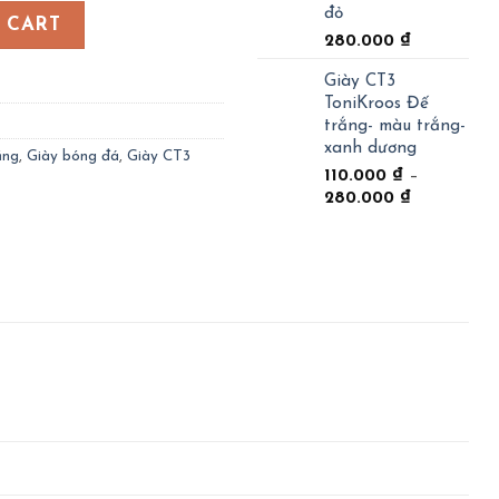
đỏ
g- màu trắng- xanh lá quantity
 CART
280.000
₫
Giày CT3
ToniKroos Đế
trắng- màu trắng-
xanh dương
ắng
,
Giày bóng đá
,
Giày CT3
110.000
₫
–
280.000
₫