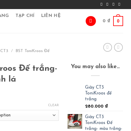
ÀNG
TẠP CHÍ
LIÊN HỆ
0
0
₫
 CT3
/
BST ToniKroos Đế
You may also like…
roos Đế trắng-
h lá
Giày CT3
ToniKroos đế
trắng
CLEAR
280.000
₫
Giày CT3
ToniKroos Đế
trắng- màu trắng-