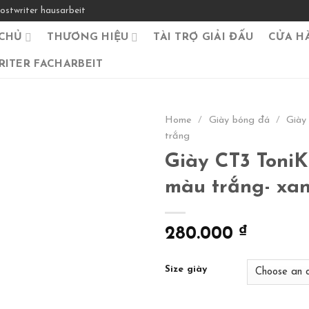
ostwriter hausarbeit
CHỦ
THƯƠNG HIỆU
TÀI TRỢ GIẢI ĐẤU
CỬA H
ITER FACHARBEIT
Home
/
Giày bóng đá
/
Giày
trắng
Giày CT3 ToniK
màu trắng- xan
280.000
₫
Size giày