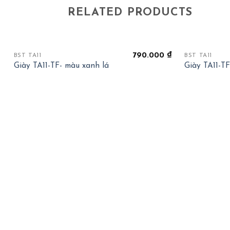
RELATED PRODUCTS
+
+
790.000
₫
BST TA11
BST TA11
Giày TA11-TF- màu xanh lá
Giày TA11-T