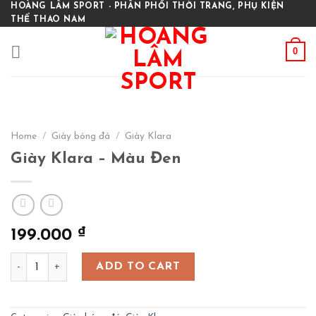
Skip
HOÀNG LÂM SPORT - PHÂN PHỐI THỜI TRANG, PHỤ KIỆN
THỂ THAO NAM
to
content
0
Home
/
Giày bóng đá
/
Giày Klara
Giày Klara – Màu Đen
₫
199.000
Giày Klara - Màu Đen quantity
ADD TO CART