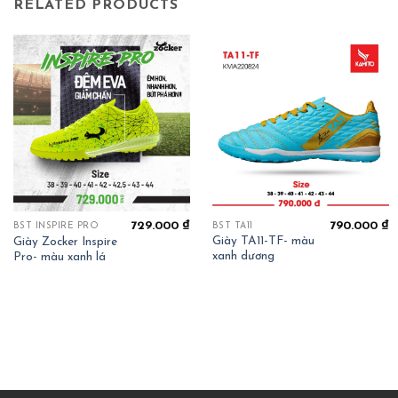
RELATED PRODUCTS
790.000
₫
729.000
₫
BST TA11
BST INSPIRE PRO
Giày TA11-TF- màu
Giày Zocker Inspire
xanh dương
Pro- màu xanh lá