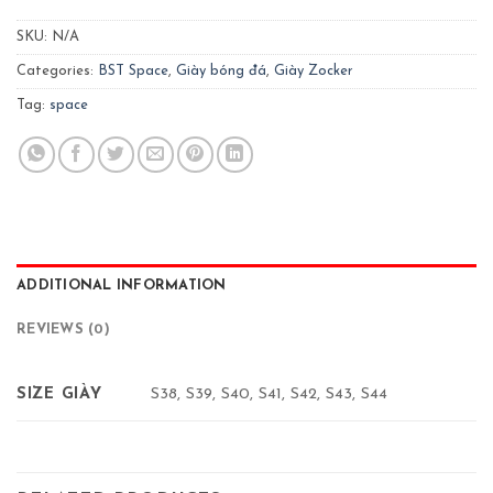
SKU:
N/A
Categories:
BST Space
,
Giày bóng đá
,
Giày Zocker
Tag:
space
ADDITIONAL INFORMATION
REVIEWS (0)
SIZE GIÀY
S38, S39, S40, S41, S42, S43, S44