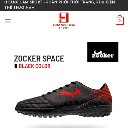
Skip
HOÀNG LÂM SPORT - PHÂN PHỐI THỜI TRANG, PHỤ KIỆN
THỂ THAO NAM
to
content
0