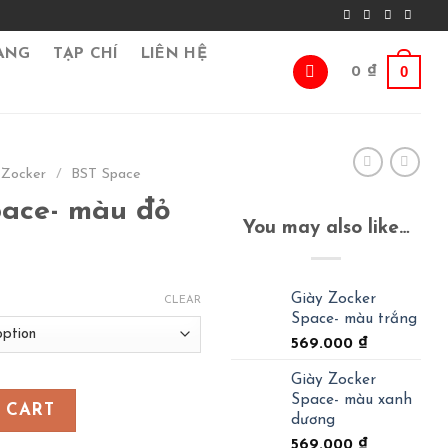
ÀNG
TẠP CHÍ
LIÊN HỆ
0
0
₫
 Zocker
/
BST Space
pace- màu đỏ
You may also like…
Giày Zocker
CLEAR
Space- màu trắng
569.000
₫
Giày Zocker
Space- màu xanh
 quantity
 CART
dương
569.000
₫