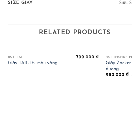
SIZE GIÀY
S38, S
RELATED PRODUCTS
+
+
799.000
₫
BST TA11
BST INSPIRE 
Giày Zocker
Giày TA11-TF- màu vàng
dương
280.000
₫