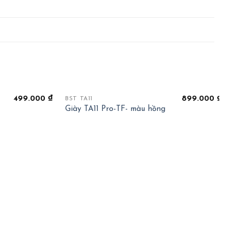
+
499.000
₫
899.000
₫
BST TA11
Giày TA11 Pro-TF- màu hồng