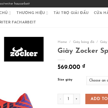
ostwriter hausarbeit
CHỦ
THƯƠNG HIỆU
TÀI TRỢ GIẢI ĐẤU
CỬA H
ITER FACHARBEIT
Home
/
Giày bóng đá
/
Giày
Giày Zocker S
569.000
₫
Size giày
Giày Zocker Space- màu đỏ
ADD TO