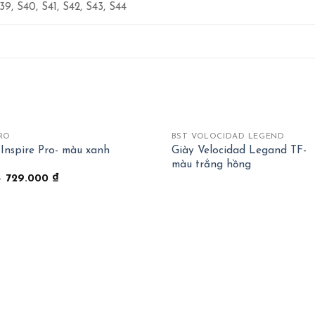
39, S40, S41, S42, S43, S44
+
PRO
BST VOLOCIDAD LEGEND
 Inspire Pro- màu xanh
Giày Velocidad Legand TF-
màu trắng hồng
–
729.000
₫